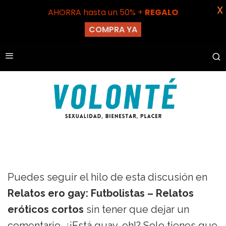
X
AHORRA hasta un 50% +
REGALO
COMPRA YA
Puedes seguir el hilo de esta discusión en
Relatos ero gay: Futbolistas – Relatos
eróticos cortos
sin tener que dejar un
comentario. ¿¡Está guay, eh!? Solo tienes que