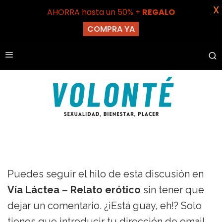
X
AHORRA hasta un 50% +
REGALO
COMPRA YA
Puedes seguir el hilo de esta discusión en
Vía Láctea – Relato erótico
sin tener que
dejar un comentario. ¿¡Está guay, eh!? Solo
tienes que introducir tu dirección de email