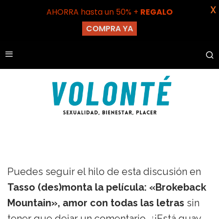
X
AHORRA hasta un 50% +
REGALO
COMPRA YA
Puedes seguir el hilo de esta discusión en
Tasso (des)monta la película: «Brokeback
Mountain», amor con todas las letras
sin
tener que dejar un comentario. ¿¡Está guay,