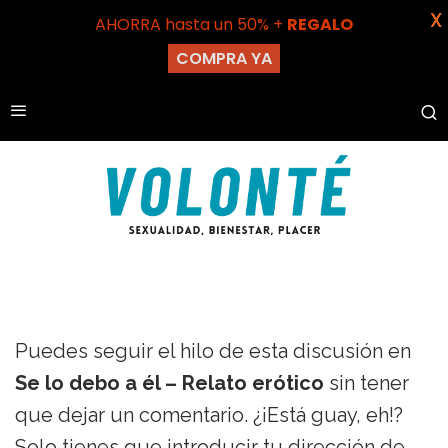
X
AHORRA hasta un 50% +
REGALO
COMPRA YA
Puedes seguir el hilo de esta discusión en
Se lo debo a él – Relato erótico
sin tener
que dejar un comentario. ¿¡Está guay, eh!?
Solo tienes que introducir tu dirección de