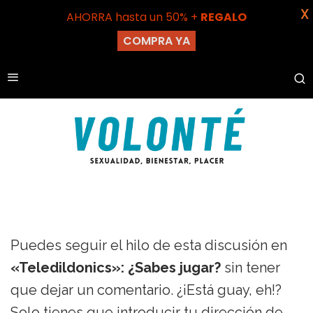
X
AHORRA hasta un 50% +
REGALO
COMPRA YA
Puedes seguir el hilo de esta discusión en
«Teledildonics»: ¿Sabes jugar?
sin tener
que dejar un comentario. ¿¡Está guay, eh!?
Solo tienes que introducir tu dirección de