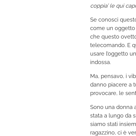
coppia’ (e qui cap
Se conosci questo
come un oggetto p
che questo ovetto
telecomando. E qui
usare l’oggetto u
indossa.
Ma, pensavo, i vib
danno piacere a t
provocare, le sen
Sono una donna a
stata a lungo da 
siamo stati insie
ragazzino, ci è ve