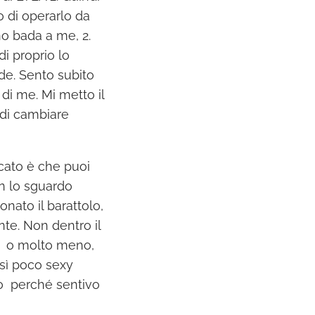
o di operarlo da
no bada a me, 2.
i proprio lo
de. Sento subito
di me. Mi metto il
 di cambiare
cato è che puoi
on lo sguardo
nato il barattolo,
nte. Non dentro il
, o molto meno,
osì poco sexy
tto perché sentivo