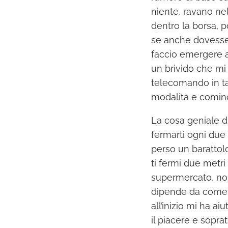
niente, ravano nel
dentro la borsa, p
se anche dovesser
faccio emergere a
un brivido che mi 
telecomando in ta
modalità e cominci
La cosa geniale d
fermarti ogni due
perso un barattolo
ti fermi due metri
supermercato, no
dipende da come l
all’inizio mi ha a
il piacere e sopra