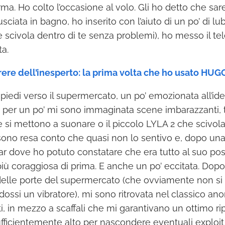
a. Ho colto l’occasione al volo. Gli ho detto che sare
sciata in bagno, ho inserito con l’aiuto di un po’ di lu
 e scivola dentro di te senza problemi), ho messo il 
ta.
arere dell’inesperto: la prima volta che ho usato HUG
piedi verso il supermercato, un po’ emozionata all’id
 per un po’ mi sono immaginata scene imbarazzanti, t
si mettono a suonare o il piccolo LYLA 2 che scivola 
 sono resa conto che quasi non lo sentivo e, dopo un
ar dove ho potuto constatare che era tutto al suo post
iù coraggiosa di prima. E anche un po’ eccitata. Dop
delle porte del supermercato (che ovviamente non si
ossi un vibratore), mi sono ritrovata nel classico an
nti, in mezzo a scaffali che mi garantivano un ottimo r
fficientemente alto per nascondere eventuali exploit 