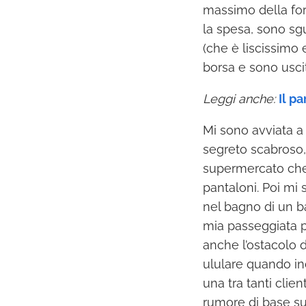
massimo della form
la spesa, sono sgu
(che è liscissimo
borsa e sono usci
Leggi anche:
Il p
Mi sono avviata a 
segreto scabroso,
supermercato che 
pantaloni. Poi mi
nel bagno di un b
mia passeggiata p
anche l’ostacolo 
ululare quando ind
una tra tanti clie
rumore di base su