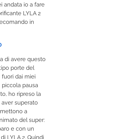
i andata io a fare
brificante LYLA 2
telecomando in
O
ea di avere questo
ipo porte del
fuori dai miei
a piccola pausa
o, ho ripreso la
o aver superato
 mettono a
onimato del super:
iparo e con un
di LYLA 2. Quindi