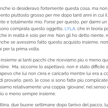
é anche io desideravo fortemente questa cosa, ma no
nto piuttosto grosso per me dopo tanti anni in cui il
te e totalmente mio. Forse per questo, per darmi un 
 sono comprata questo oggetto,
LYLA
, che in teoria 
che in realtà è solo per me. Non gli ho detto niente,
anche se avessimo fatto questo acquisto insieme, non 
i per la prima volta.
to insieme ai tanti pacchi che riceviamo più o meno 
nline. Ma, siccome lo aspettavo, non è stato difficile a
pevo che lui non c’era e caricarlo mentre lui era a c
i provarlo, però, le cose si sono fatte più complicate 
siamo relativamente una coppia ‘giovane’, nel senso
o più o meno sempre insieme.
tina, due buone settimane dopo l’arrivo del pacco, lu