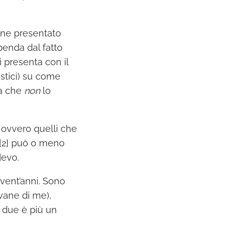
ene presentato
penda dal fatto
 presenta con il
(stici) su come
na che
non
lo
, ovvero quelli che
 [2] può o meno
devo.
ent’anni. Sono
vane di me),
 due è più un