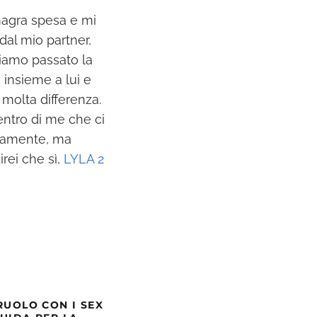
magra spesa e mi
dal mio partner,
biamo passato la
 insieme a lui e
 molta differenza.
entro di me che ci
sicamente, ma
irei che sì,
LYLA 2
RUOLO CON I SEX