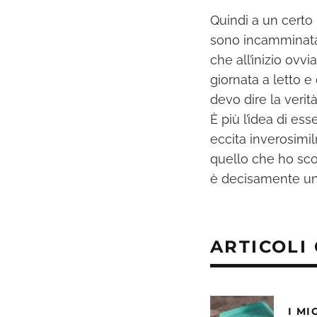
Quindi a un certo
sono incamminata 
che all’inizio ov
giornata a letto e
devo dire la verit
È più l’idea di e
eccita inverosimil
quello che ho scop
è decisamente un 
ARTICOLI
I MI