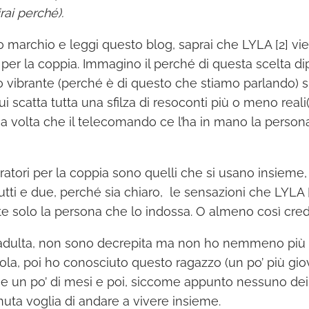
irai perché).
 marchio e leggi questo blog, saprai che LYLA [2] vi
er la coppia. Immagino il perché di questa scelta di
 vibrante (perché è di questo che stiamo parlando) si
 scatta tutta una sfilza di resoconti più o meno reali
na volta che il telecomando ce l’ha in mano la perso
ratori per la coppia sono quelli che si usano insieme
utti e due, perché sia chiaro, le sensazioni che LYLA
te solo la persona che lo indossa. O almeno così cre
dulta, non sono decrepita ma non ho nemmeno più v
sola, poi ho conosciuto questo ragazzo (un po’ più gio
me un po’ di mesi e poi, siccome appunto nessuno dei
nuta voglia di andare a vivere insieme.