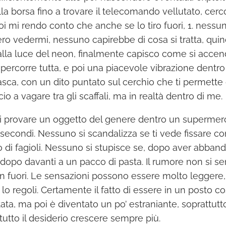
la borsa fino a trovare il telecomando vellutato, cerc
oi mi rendo conto che anche se lo tiro fuori, 1. nessu
o vedermi, nessuno capirebbe di cosa si tratta, quind
lla luce del neon, finalmente capisco come si accen
percorre tutta, e poi una piacevole vibrazione dentro 
sca, con un dito puntato sul cerchio che ti permette
o a vagare tra gli scaffali, ma in realtà dentro di me.
i provare un oggetto del genere dentro un supermer
 secondi. Nessuno si scandalizza se ti vede fissare c
 di fagioli. Nessuno si stupisce se, dopo aver abbando
 dopo davanti a un pacco di pasta. Il rumore non si se
n fuori. Le sensazioni possono essere molto leggere
o regoli. Certamente il fatto di essere in un posto c
iutata, ma poi è diventato un po’ estraniante, soprattu
ttutto il desiderio crescere sempre più.