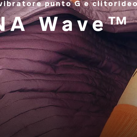
vibratore punto G e clitoride
NA Wave™