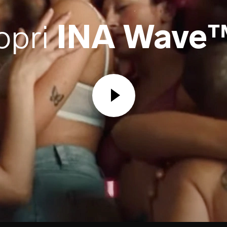
opri
INA Wave