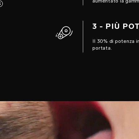
aumentato la gamma
3 - PIÙ P
Il 30% di potenza in
portata.