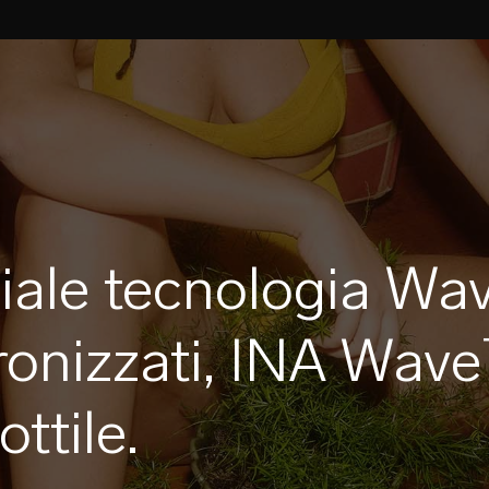
ciale tecnologia W
ronizzati, INA Wav
ttile.