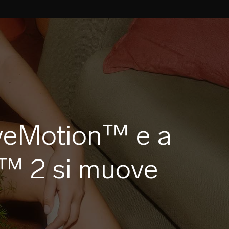
aveMotion™ e a
e™ 2 si muove