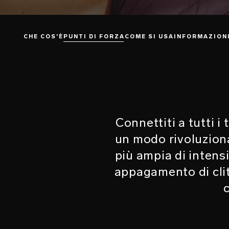
CHE COS'È
PUNTI DI FORZA
COME SI USA
INFORMAZION
Connettiti a tutti i
un modo rivoluziona
più ampia di intensi
appagamento di clito
c