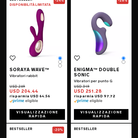
-24%
-28%
DISPONIBILITÀ LIMITATA
Color
Color
Color
Color
Color
SORAYA WAVE™
ENIGMA™ DOUBLE
SONIC
Vibratori rabbit
Vibratori per punto G
USD 204.44
USD 251.28
VISUALIZZAZIONE
VISUALIZZAZIONE
RAPIDA
RAPIDA
Go to the
SONA™ 2 Cruise
page
Go to the
LELO
BESTSELLER
BESTSELLER
-20%