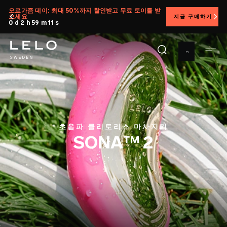
주
오르가즘 데이: 최대 50%까지 할인받고 무료 토이를 받
으세요
지금 구매하기
요
0 d 2 h 59 m 9 s
콘
텐
츠
로
건
너
뛰
기
초음파 클리토리스 마사지기
SONA™ 2