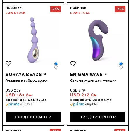
Go to the
SORAYA Beads™
page
Go to the
ENIG
НОВИНКИ
НОВИНКИ
-24%
-24%
LOW STOCK
LOW STOCK
Color
Colo
Color
Colo
SORAYA BEADS™
ENIGMA WAVE™
Анальные виброшарики
Секс-игрушки для женщин
USD 181.64
USD 212.04
ПРЕДПРОСМОТР
ПРЕДПРОСМОТР
Go to the
TOR™ 3
page
Go to the
LOKI