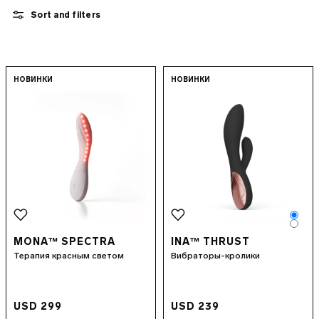
НОВИНКИ СЕКС-ИГРУШЕК
Sort and filters
НАБОРЫ
СЕКС-ИГРУШКИ С ПРИЛОЖЕНИЕМ
ДОБАВКИ
СМАЗКИ
Go to the
MONA™ Spectra
page
Go to the
INA™ 
НОВИНКИ
НОВИНКИ
СЕКС-АКСЕССУАРЫ
INTIMINA BY LELO
ЛЮКСОВЫЕ СЕКС-ИГРУШКИ
LELO MAKEUP™
ПРЕЗЕРВАТИВЫ
СЕКС-ИГРУШКИ ДЛЯ ЛГБТ
Colo
Colo
MONA™ SPECTRA
INA™ THRUST
Терапия красным светом
Вибраторы-кролики
USD 299
USD 239