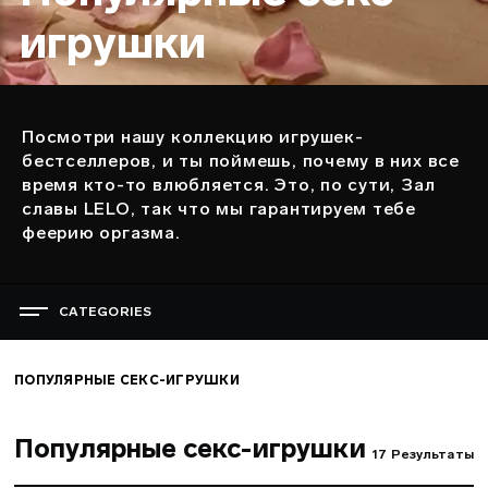
игрушки
Посмотри нашу коллекцию игрушек-
Описание
бестселлеров, и ты поймешь, почему в них все
время кто-то влюбляется. Это, по сути, Зал
славы LELO, так что мы гарантируем тебе
феерию оргазма.
CATEGORIES
ПРАЗДНИК НАСЛАЖДЕНИЯ
ПОПУЛЯРНЫЕ СЕКС-ИГРУШКИ
ПОПУЛЯРНЫЕ СЕКС-ИГРУШКИ
СЕКС-ИГРУШКИ ДЛЯ ЖЕНЩИН
Популярные секс-игрушки
СЕКС-ИГРУШКИ ДЛЯ МУЖЧИН
17
Результаты
СЕКС-ИГРУШКИ ДЛЯ ПАР