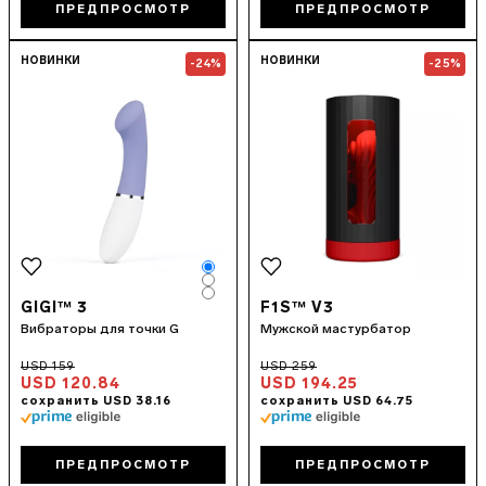
ПРЕДПРОСМОТР
ПРЕДПРОСМОТР
Go to the
GIGI™ 3
page
Go to the
F1S™
НОВИНКИ
НОВИНКИ
-24%
-25%
Color
Color
Color
GIGI™ 3
F1S™ V3
Вибраторы для точки G
Мужской мастурбатор
USD 120.84
USD 194.25
ПРЕДПРОСМОТР
ПРЕДПРОСМОТР