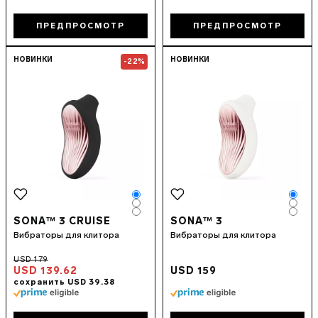
ПРЕДПРОСМОТР
ПРЕДПРОСМОТР
Go to the
SONA™ 3 Cruise
page
Go to the
SON
НОВИНКИ
НОВИНКИ
-22%
Color
Colo
Color
Colo
Color
Colo
SONA™ 3 CRUISE
SONA™ 3
Вибраторы для клитора
Вибраторы для клитора
USD 139.62
USD 159