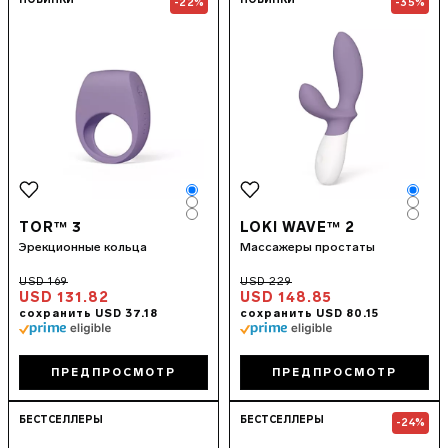
НОВИНКИ
НОВИНКИ
-22%
-35%
Color
Colo
Color
Colo
Color
Colo
TOR™ 3
LOKI WAVE™ 2
Эрекционные кольца
Массажеры простаты
USD 131.82
USD 148.85
ПРЕДПРОСМОТР
ПРЕДПРОСМОТР
Go to the
TIANI™ 3
page
Go to the
SORA
БЕСТСЕЛЛЕРЫ
БЕСТСЕЛЛЕРЫ
-24%