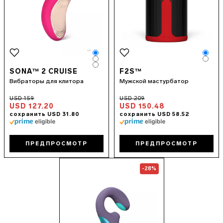
Color
Colo
Color
Colo
Color
SONA™ 2 CRUISE
F2S™
Вибраторы для клитора
Мужской мастурбатор
USD 127.20
USD 150.48
ПРЕДПРОСМОТР
ПРЕДПРОСМОТР
Go to the
ENIGMA™ Double So
-28%