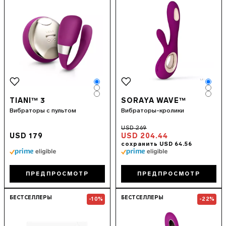
Color
Colo
Color
Colo
Color
Colo
TIANI™ 3
SORAYA WAVE™
Вибраторы с пультом
Вибраторы-кролики
USD 179
USD 204.44
ПРЕДПРОСМОТР
ПРЕДПРОСМОТР
Go to the
HEX™ Original
page
Go to the
SORA
БЕСТСЕЛЛЕРЫ
БЕСТСЕЛЛЕРЫ
-10%
-22%