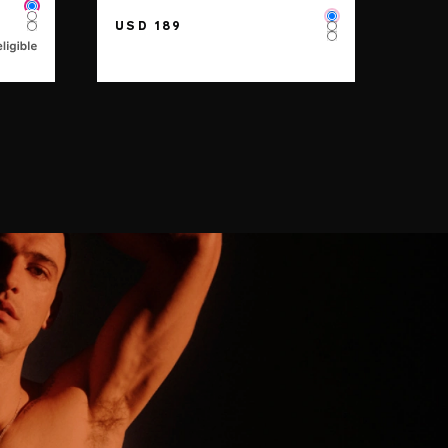
Color
Color
Color
USD 189
Color
Color
Color