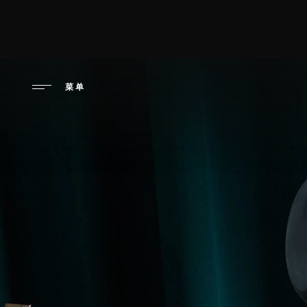
跳
转
性高潮日：最
到
主
要
菜单
内
容