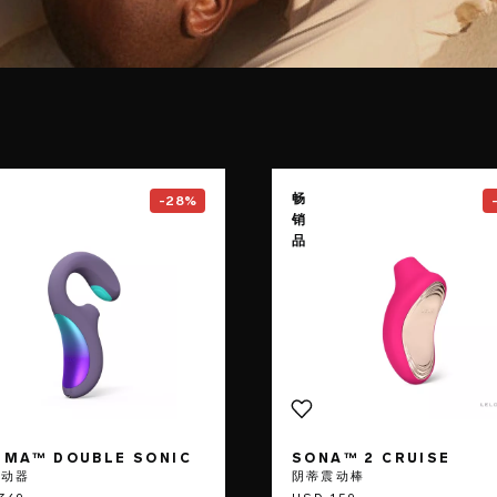
e
Go to the
ENIGMA™ Double Sonic
page
Go to the
畅
-28%
销
品
GMA™ DOUBLE SONIC
SONA™ 2 CRUISE
振动器
阴蒂震动棒