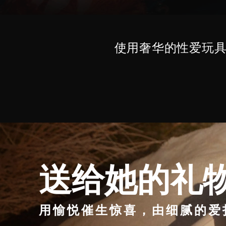
使用奢华的性爱玩
送给她的礼
用愉悦催生惊喜，由细腻的爱