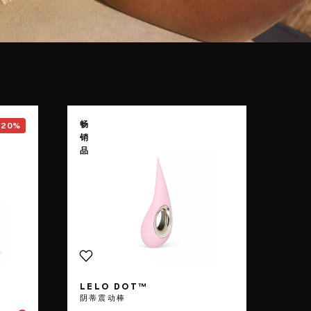
SONA™ 2 Cruise
page
Go to the
LELO DOT™
page
畅
-20%
销
品
LELO DOT™
阴蒂震动棒