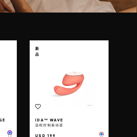
SMART WAND™ 2 Large
page
Go to the
IDA™ Wave
page
新
品
GE
IDA™ WAVE
远程控制振动器
Color
USD 199