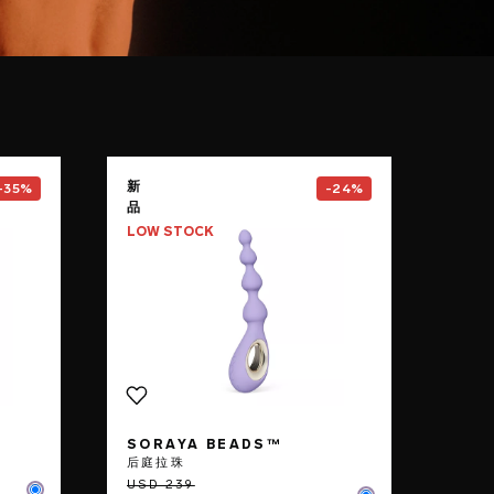
LOKI Wave™ 2
page
Go to the
SORAYA Beads™
pa
新
-35%
-24%
品
LOW STOCK
SORAYA BEADS™
后庭拉珠