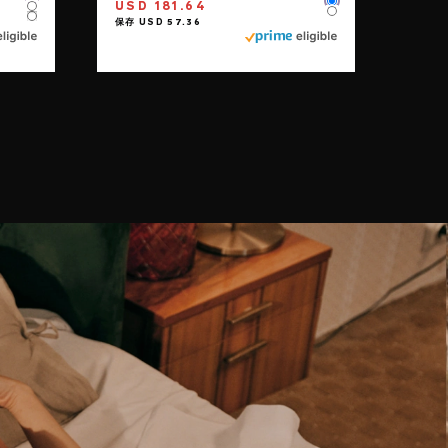
Color
USD 181.64
Color
Color
Color
Color