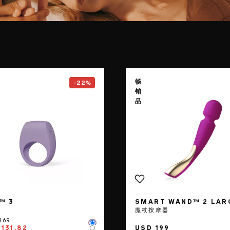
e
Go to the
TOR™ 3
page
Go to the
畅
-22%
销
品
™ 3
SMART WAND™ 2 LAR
环
魔杖按摩器
Color
131.82
USD 199