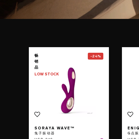
Go to the
SORAYA Wave™
pag
畅
-24%
销
品
LOW STOCK
SORAYA WAVE™
ENI
兔子振动器
G点