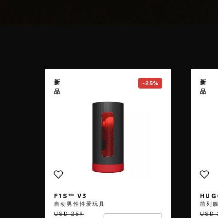
Go to the
F1S™ V3
page
新
新
-25%
品
品
F1S™ V3
HUG
自动男性性爱玩具
前列