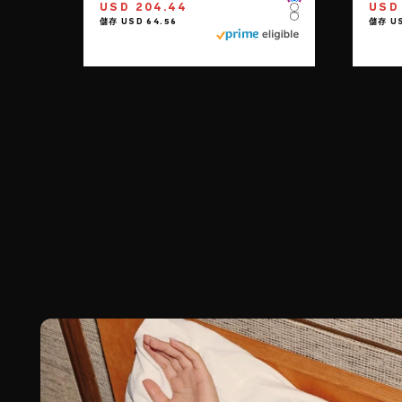
Color
USD 204.44
USD 
Color
Color