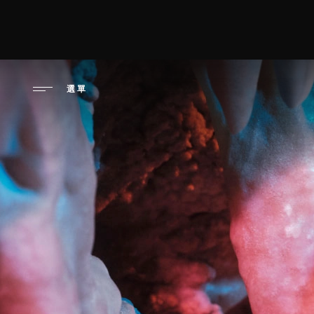
移
至
高潮日：
主
內
容
選單