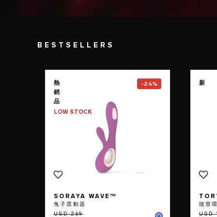
BESTSELLERS
Go to the
SORAYA Wave™
pag
熱
新
-24%
銷
品
LOW STOCK
SORAYA WAVE™
TOR
兔子震動器
陰莖