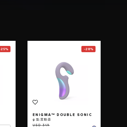
F1S™ V3
page
Go to the
ENIGMA™ Double So
-25%
-28%
ENIGMA™ DOUBLE SONIC
g 點震動器