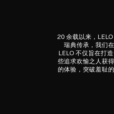
20 余载以来，L
瑞典传承，我们
LELO 不仅旨在
些追求欢愉之人获
的体验，突破羞耻