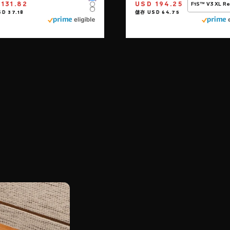
Color
131.82
USD 194.25
F1S™ V3 XL R
Color
Color