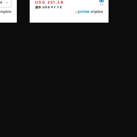
USD 251.28
ed
Color
Color