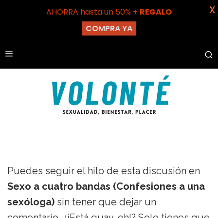
X
AHORRA hasta un 50% +
REGALO
COMPRA YA
Puedes seguir el hilo de esta discusión en
Sexo a cuatro bandas (Confesiones a una
sexóloga)
sin tener que dejar un
comentario. ¿¡Está guay, eh!? Solo tienes que