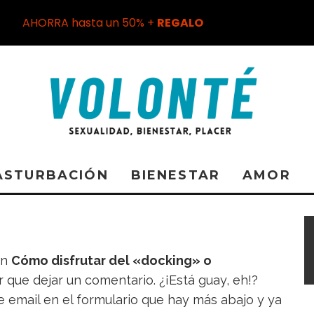
AHORRA hasta un 50% +
REGALO
ASTURBACIÓN
BIENESTAR
AMOR
en
Cómo disfrutar del «docking» o
r que dejar un comentario. ¿¡Está guay, eh!?
de email en el formulario que hay más abajo y ya