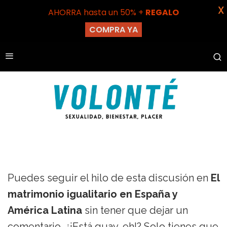
X
AHORRA hasta un 50% +
REGALO
COMPRA YA
Puedes seguir el hilo de esta discusión en
El
matrimonio igualitario en España y
América Latina
sin tener que dejar un
comentario. ¿¡Está guay, eh!? Solo tienes que