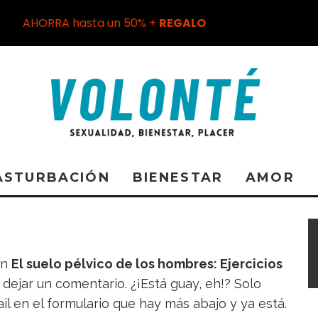
AHORRA hasta un 50% +
REGALO
ASTURBACIÓN
BIENESTAR
AMOR
en
El suelo pélvico de los hombres: Ejercicios
 dejar un comentario. ¿¡Está guay, eh!? Solo
il en el formulario que hay más abajo y ya está.