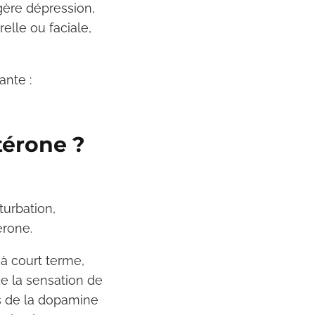
légère dépression,
elle ou faciale,
ante :
stérone ?
turbation,
érone.
 à court terme,
e la sensation de
s de la dopamine