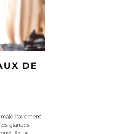
TAUX DE
t majoritairement
 les glandes
asculin, la