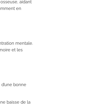
 osseuse, aidant
otamment en
ntration mentale.
moire et les
n d’une bonne
ne baisse de la