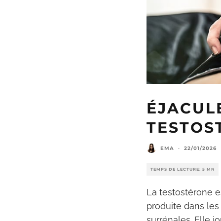
ÉJACULE
TESTOS
EMA
·
22/01/2026
TEMPS DE LECTURE: 5 MN
La testostérone e
produite dans les
surrénales. Elle 