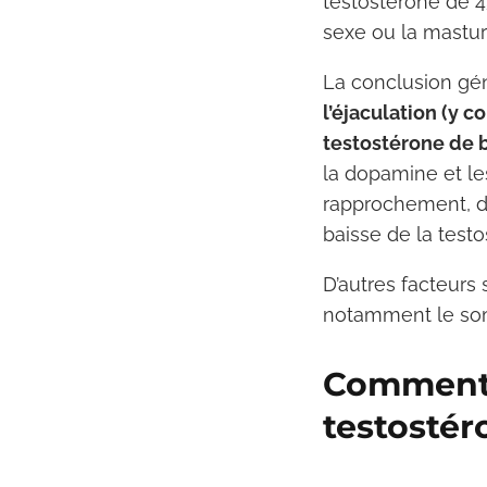
testostérone de 45
sexe ou la mastur
La conclusion gén
l’éjaculation (y 
testostérone de 
la dopamine et le
rapprochement, d
baisse de la testo
D’autres facteurs 
notamment le somm
Comment 
testostér