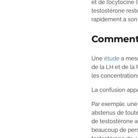
et de l’ocytocine 
testostérone rest
rapidement à son
Comment 
Une
étude
a mesu
de la LH et de la 
les concentratio
La confusion appa
Par exemple, un
abstenus de toute 
de testostérone a
beaucoup de perso