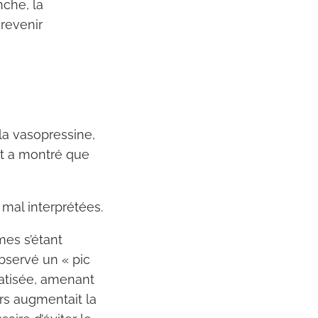
nche, la
 revenir
la vasopressine,
 et a montré que
mal interprétées.
mes s’étant
observé un « pic
iatisée, amenant
rs augmentait la