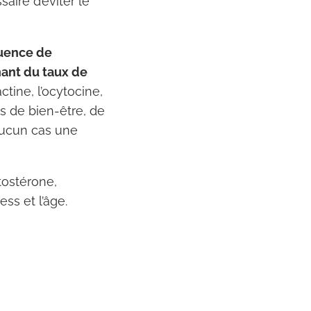
aire d’éviter le
quence de
nant du taux de
tine, l’ocytocine,
s de bien-être, de
aucun cas une
tostérone,
ss et l’âge.