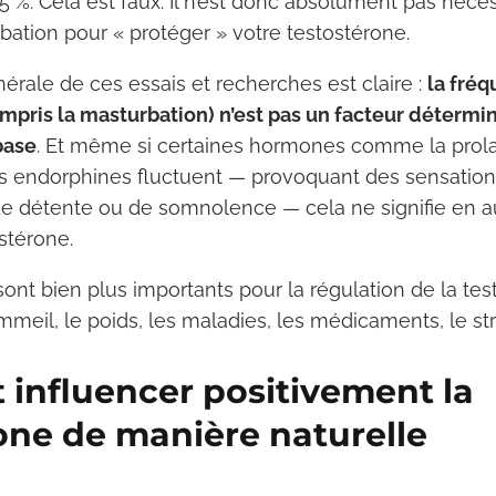
 %. Cela est faux. Il n’est donc absolument pas nécess
bation pour « protéger » votre testostérone.
érale de ces essais et recherches est claire :
la fré
compris la masturbation) n’est pas un facteur détermi
base
. Et même si certaines hormones comme la prolac
s endorphines fluctuent — provoquant des sensation
e détente ou de somnolence — cela ne signifie en 
stérone.
sont bien plus importants pour la régulation de la tes
eil, le poids, les maladies, les médicaments, le stre
influencer positivement la
one de manière naturelle