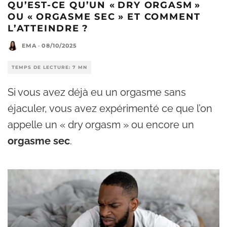
QU’EST-CE QU’UN « DRY ORGASM »
OU « ORGASME SEC » ET COMMENT
L’ATTEINDRE ?
EMA
·
08/10/2025
TEMPS DE LECTURE: 7 MN
Si vous avez déjà eu un orgasme sans
éjaculer, vous avez expérimenté ce que l’on
appelle un « dry orgasm » ou encore un
orgasme sec
.