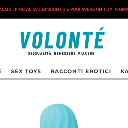
SMO : FINO AL 50% DI SCONTO E PUOI AVERE UN TOY IN OM
E
SEX TOYS
RACCONTI EROTICI
K