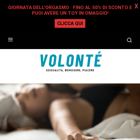
X
GIORNATA DELL'ORGASMO : FINO AL 50% DI SCONTO E
PUOI AVERE UN TOY IN OMAGGIO!
CLICCA QUI