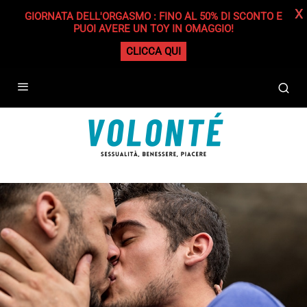
X
GIORNATA DELL'ORGASMO : FINO AL 50% DI SCONTO E
PUOI AVERE UN TOY IN OMAGGIO!
CLICCA QUI