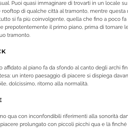
asual. Puoi quasi immaginare di trovarti in un locale s
e rooftop di qualche città al tramonto, mentre questa
tutto si fa più coinvolgente, quella che fino a poco f
e prepotentemente il primo piano, prima di tornare 
tuo tramonto.
CK
affidato al piano fa da sfondo al canto degli archi fi
tesa: un intero paesaggio di piacere si dispiega davanti
ile, dolcissimo, ritorno alla normalità.
E
itmo qua con inconfondibili riferimenti alla sonorità da
iacere prolungato con piccoli picchi qua e là finch