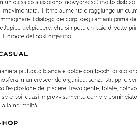
on un classico sassofono ‘newyorkese’, molto disteso e 
più movimentata, il ritmo aumenta e raggiunge un culm
 immaginare il dialogo dei corpi degli amanti prima del 
l’apice del piacere, che si ripete un paio di volte p
il torpore del post orgasmo.
 CASUAL
maniera piuttosto blanda e dolce con tocchi di xilofo
mosfera in un crescendo organico, senza strappi e senz
co l’esplosione del piacere, travolgente, totale, coinv
on sé e poi, quasi improvvisamente come è cominciato,
alla normalità.
P-HOP