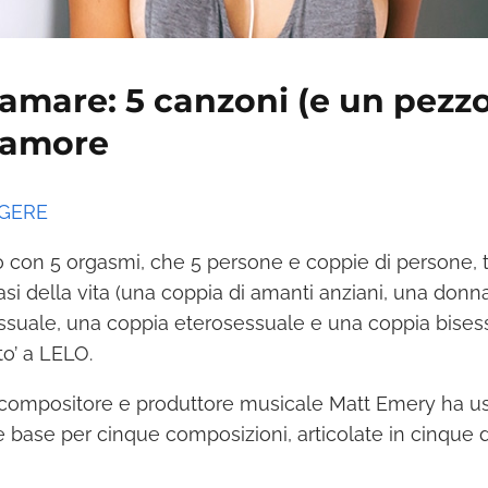
amare: 5 canzoni (e un pezzo
l’amore
GGERE
o con 5 orgasmi, che 5 persone e coppie di persone, t
fasi della vita (una coppia di amanti anziani, una do
suale, una coppia eterosessuale e una coppia bises
to’ a LELO.
l compositore e produttore musicale Matt Emery ha u
e base per cinque composizioni, articolate in cinque d