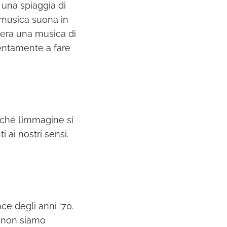
u una spiaggia di
 musica suona in
a era una musica di
lentamente a fare
nché l’immagine si
 ai nostri sensi.
nce degli anni ‘70.
é non siamo