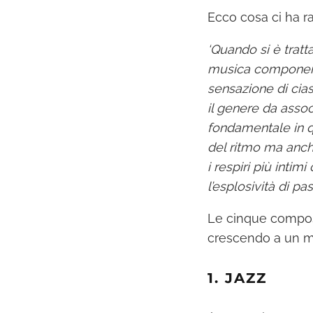
Ecco cosa ci ha r
‘Quando si è tratta
musica componendo 
sensazione di cia
il genere da asso
fondamentale in qu
del ritmo ma anch
i respiri più intim
l’esplosività di pas
Le cinque composi
crescendo a un mi
1. JAZZ