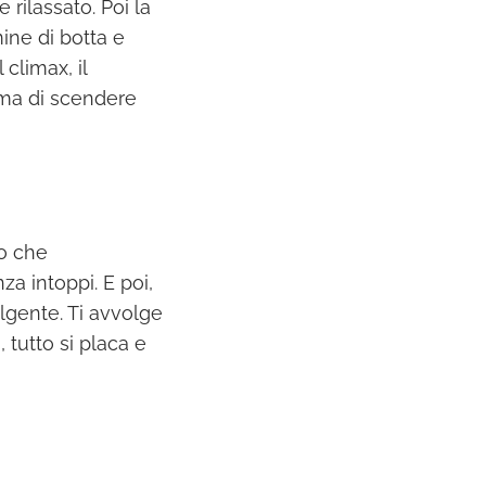
rilassato. Poi la
ine di botta e
climax, il
rima di scendere
no che
a intoppi. E poi,
olgente. Ti avvolge
 tutto si placa e