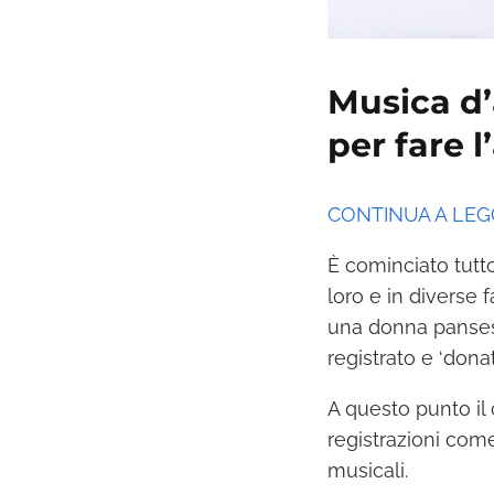
Musica d’
per fare 
CONTINUA A LE
È cominciato tutt
loro e in diverse 
una donna panses
registrato e ‘dona
A questo punto i
registrazioni com
musicali.