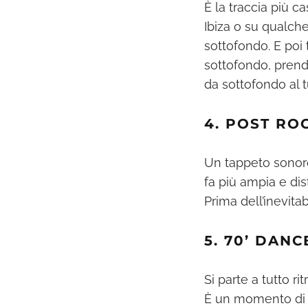
È la traccia più c
Ibiza o su qualch
sottofondo. E poi 
sottofondo, prend
da sottofondo al 
4. POST RO
Un tappeto sonoro 
fa più ampia e dis
Prima dell’inevitab
5. 70’ DANC
Si parte a tutto r
È un momento di p