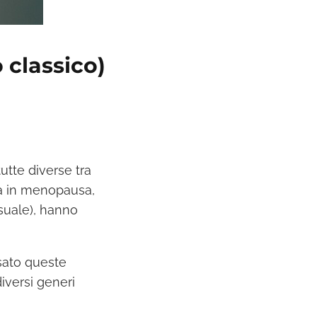
 classico)
utte diverse tra
nna in menopausa,
suale), hanno
sato queste
iversi generi