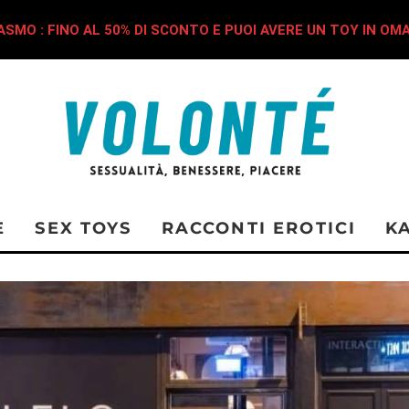
SMO : FINO AL 50% DI SCONTO E PUOI AVERE UN TOY IN OM
E
SEX TOYS
RACCONTI EROTICI
K