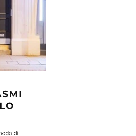
ASMI
ELO
modo di