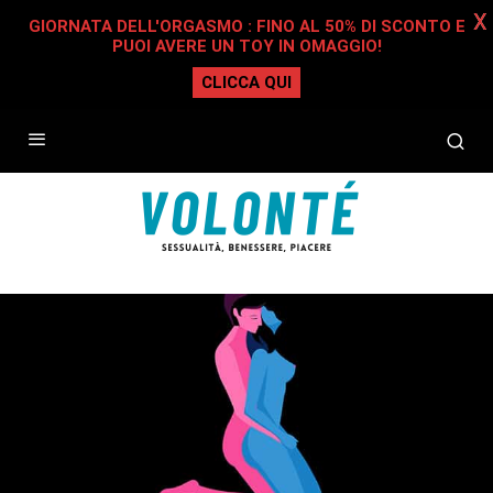
X
GIORNATA DELL'ORGASMO : FINO AL 50% DI SCONTO E
PUOI AVERE UN TOY IN OMAGGIO!
CLICCA QUI