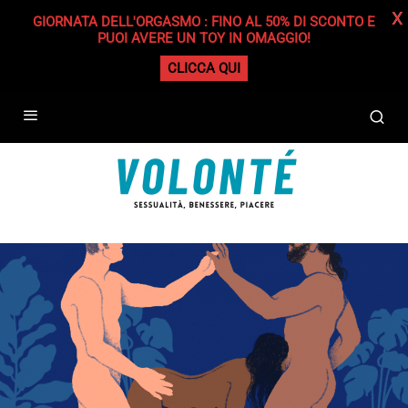
X
GIORNATA DELL'ORGASMO : FINO AL 50% DI SCONTO E
PUOI AVERE UN TOY IN OMAGGIO!
CLICCA QUI