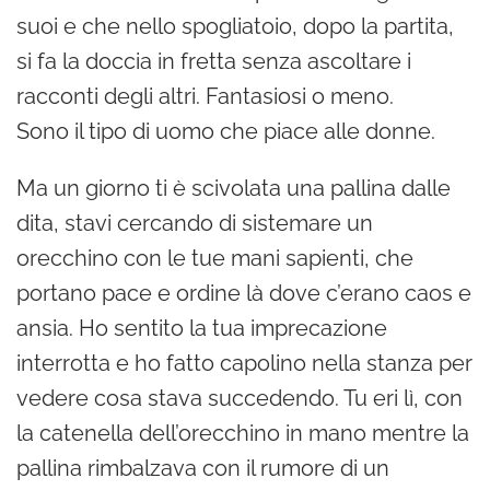
suoi e che nello spogliatoio, dopo la partita,
P
si fa la doccia in fretta senza ascoltare i
l
racconti degli altri. Fantasiosi o meno.
a
Sono il tipo di uomo che piace alle donne.
y
e
Ma un giorno ti è scivolata una pallina dalle
r
dita, stavi cercando di sistemare un
orecchino con le tue mani sapienti, che
portano pace e ordine là dove c’erano caos e
ansia. Ho sentito la tua imprecazione
interrotta e ho fatto capolino nella stanza per
vedere cosa stava succedendo. Tu eri lì, con
la catenella dell’orecchino in mano mentre la
pallina rimbalzava con il rumore di un