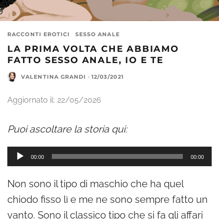
RACCONTI EROTICI
SESSO ANALE
LA PRIMA VOLTA CHE ABBIAMO
FATTO SESSO ANALE, IO E TE
VALENTINA GRANDI
·
12/03/2021
Aggiornato il:
22/05/2026
Puoi ascoltare la storia qui:
A
00:00
00:00
u
Non sono il tipo di maschio che ha quel
d
chiodo fisso lì e me ne sono sempre fatto un
i
vanto. Sono il classico tipo che si fa gli affari
o