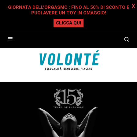
X
GIORNATA DELL'ORGASMO : FINO AL 50% DI SCONTO E
PUOI AVERE UN TOY IN OMAGGIO!
CLICCA QUI