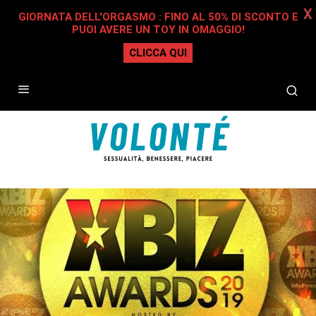
X
GIORNATA DELL'ORGASMO : FINO AL 50% DI SCONTO E
PUOI AVERE UN TOY IN OMAGGIO!
CLICCA QUI