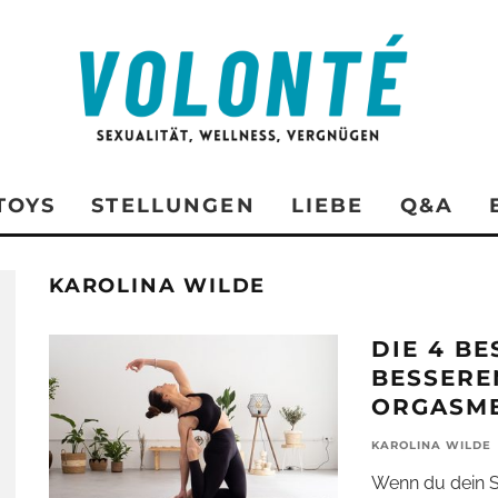
TOYS
STELLUNGEN
LIEBE
Q&A
KAROLINA WILDE
DIE 4 B
BESSERE
ORGASM
KAROLINA WILDE
Wenn du dein 