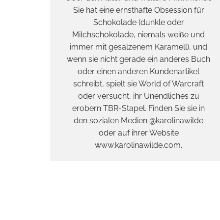
Sie hat eine ernsthafte Obsession für
Schokolade (dunkle oder
Milchschokolade, niemals weiße und
immer mit gesalzenem Karamell), und
wenn sie nicht gerade ein anderes Buch
oder einen anderen Kundenartikel
schreibt, spielt sie World of Warcraft
oder versucht, ihr Unendliches zu
erobern TBR-Stapel. Finden Sie sie in
den sozialen Medien @karolinawilde
oder auf ihrer Website
www.karolinawilde.com.