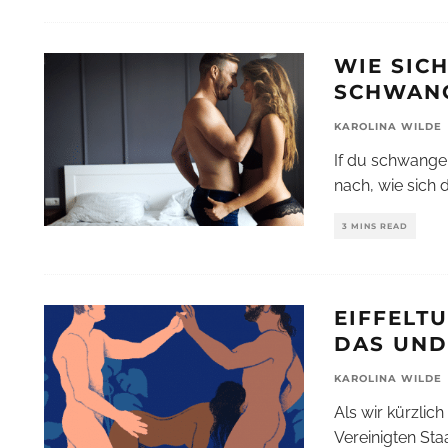
WIE SIC
SCHWANG
KAROLINA WILDE
If du schwanger
nach, wie sich
3 MINS READ
EIFFELT
DAS UND
KAROLINA WILDE
Als wir kürzlic
Vereinigten Staa