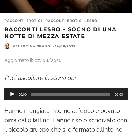
RACCONTI EROTICI
RACCONTI EROTICI LESBO
RACCONTI LESBO – SOGNO DI UNA
NOTTE DI MEZZA ESTATE
VALENTINA GRANDI
·
19/08/2022
Aggiornato il:
07/08/2026
Puoi ascoltare la storia qui:
A
00:00
00:00
u
Hanno mangiato intorno al fuoco e bevuto
d
birra dalle lattine. Hanno riso e scherzato con
i
il piccolo gruppo che si è formato all’interno
o