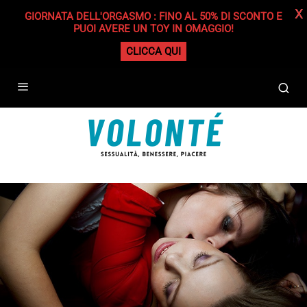
X
GIORNATA DELL'ORGASMO : FINO AL 50% DI SCONTO E
PUOI AVERE UN TOY IN OMAGGIO!
CLICCA QUI