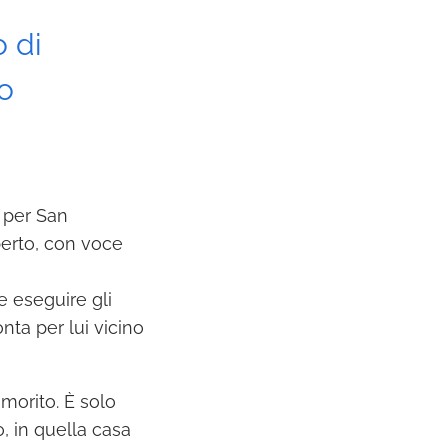
 di
o
o per San
berto, con voce
e eseguire gli
nta per lui vicino
morito. È solo
, in quella casa