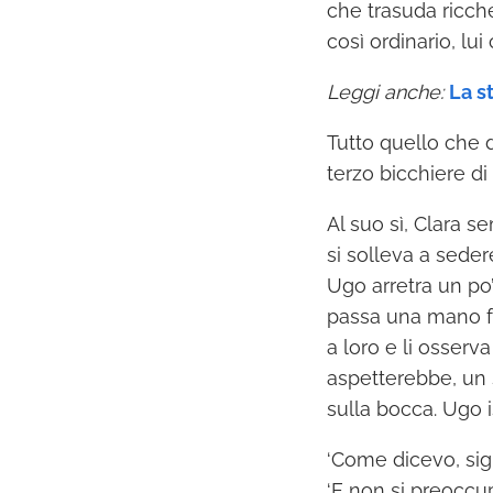
che trasuda ricche
così ordinario, lui
Leggi anche:
La s
Tutto quello che d
terzo bicchiere di
Al suo sì, Clara s
si solleva a seder
Ugo arretra un po’
passa una mano fra
a loro e li osserv
aspetterebbe, un s
sulla bocca. Ugo i
‘Come dicevo, sig.
‘E non si preoccup