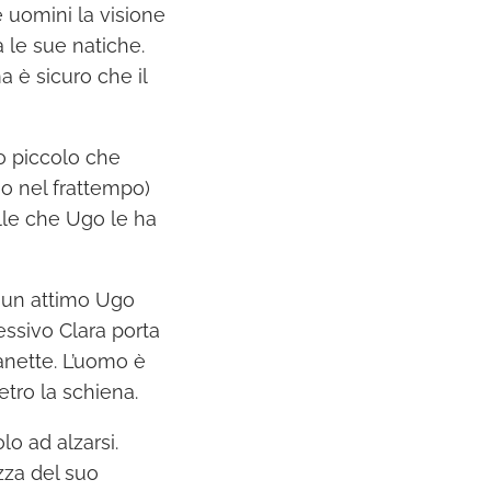
e uomini la visione
a le sue natiche.
 è sicuro che il
no piccolo che
go nel frattempo)
le che Ugo le ha
r un attimo Ugo
essivo Clara porta
manette. L’uomo è
tro la schiena.
o ad alzarsi.
ezza del suo