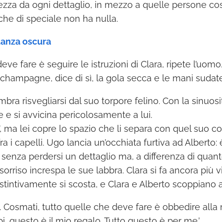
zza da ogni dettaglio, in mezzo a quelle persone così 
 che di speciale non ha nulla.
tanza oscura
eve fare è seguire le istruzioni di Clara, ripete l’uomo
 champagne, dice di sì, la gola secca e le mani sudate
embra risvegliarsi dal suo torpore felino. Con la sinuos
e e si avvicina pericolosamente a lui.
, ma lei copre lo spazio che li separa con quel suo co
 i capelli. Ugo lancia un’occhiata furtiva ad Alberto: 
a senza perdersi un dettaglio ma, a differenza di quan
orriso increspa le sue labbra. Clara si fa ancora più v
stintivamente si scosta, e Clara e Alberto scoppiano a
 Cosmati, tutto quelle che deve fare è obbedire alla m
i, questo è il mio regalo. Tutto questo è per me.’