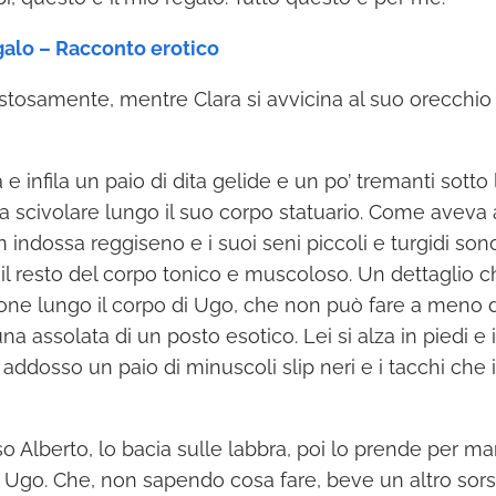
egalo – Racconto erotico
stosamente, mentre Clara si avvicina al suo orecchio 
e infila un paio di dita gelide e un po’ tremanti sotto 
e fa scivolare lungo il suo corpo statuario. Come ave
n indossa reggiseno e i suoi seni piccoli e turgidi so
il resto del corpo tonico e muscoloso. Un dettaglio
ione lungo il corpo di Ugo, che non può fare a meno 
na assolata di un posto esotico. Lei si alza in piedi e 
 addosso un paio di minuscoli slip neri e i tacchi ch
rso Alberto, lo bacia sulle labbra, poi lo prende per ma
a Ugo. Che, non sapendo cosa fare, beve un altro so