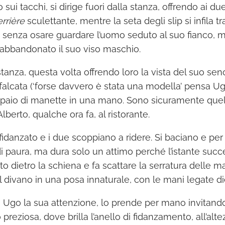
sui tacchi, si dirige fuori dalla stanza, offrendo ai du
rrière
sculettante, mentre la seta degli slip si infila tr
senza osare guardare l’uomo seduto al suo fianco, ma
 abbandonato il suo viso maschio.
stanza, questa volta offrendo loro la vista del suo se
falcata (‘forse davvero è stata una modella’ pensa U
paio di manette in una mano. Sono sicuramente quel
lberto, qualche ora fa, al ristorante.
 fidanzato e i due scoppiano a ridere. Si baciano e pe
i paura, ma dura solo un attimo perché l’istante succ
rto dietro la schiena e fa scattare la serratura delle 
 divano in una posa innaturale, con le mani legate die
a Ugo la sua attenzione, lo prende per mano invitandol
preziosa, dove brilla l’anello di fidanzamento, all’alt