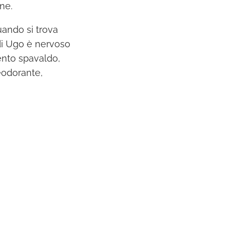
ne.
uando si trova
 di Ugo è nervoso
ento spavaldo,
eodorante,