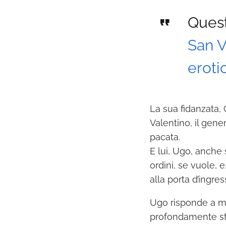
Quest
San V
eroti
La sua fidanzata, 
Valentino, il gene
pacata.
E lui, Ugo, anche
ordini, se vuole, 
alla porta d’ingre
Ugo risponde a mo
profondamente stup