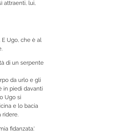
attraenti, lui,
. E Ugo, che è al
.
ità di un serpente
rpo da urlo e gli
è in piedi davanti
to Ugo si
icina e lo bacia
 ridere.
ia fidanzata.’