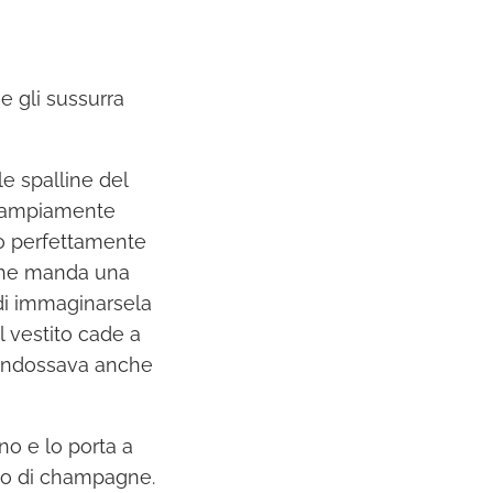
e gli sussurra
le spalline del
va ampiamente
no perfettamente
 che manda una
di immaginarsela
il vestito cade a
e indossava anche
no e lo porta a
rso di champagne.