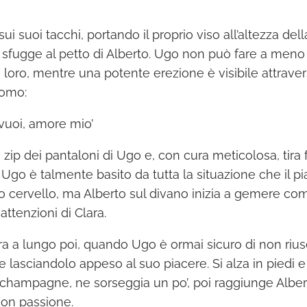
ui suoi tacchi, portando il proprio viso all’altezza del
e sfugge al petto di Alberto. Ugo non può fare a meno 
di loro, mentre una potente erezione è visibile attraverso
uomo:
 vuoi, amore mio’
 zip dei pantaloni di Ugo e, con cura meticolosa, tira f
o. Ugo è talmente basito da tutta la situazione che il p
uo cervello, ma Alberto sul divano inizia a gemere come
attenzioni di Clara.
ra a lungo poi, quando Ugo è ormai sicuro di non riusc
pe lasciandolo appeso al suo piacere. Si alza in piedi e
 champagne, ne sorseggia un po’, poi raggiunge Albert
con passione.