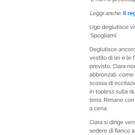
Leggi anche:
Il r
Ugo deglutisce vi
‘Spogliami’.
Deglutisce ancora 
vestito di lei e l
previsto, Clara no
abbronzati, come 
scossa di eccitaz
in topless sulla du
terra. Rimane con
a cena.
Clara si dirige ve
sedere di fianco 