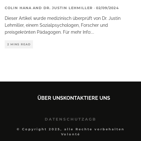
COLIN HANA
AND
DR. JUSTIN LEHMILLER
·
02/09/2024
Dieser Artikel wurde medizinisch überprüft von Dr. Justin
Lehmiller, einem Sozialpsychologen, Forscher und
preisgekrönten Pädagogen. Für mehr Info:
...
2 MINS READ
ÜBER UNS
KONTAKTIERE UNS
DATENSCHUTZ
AGB
© Copyright 2025, alle Rechte vorbehalten
Volonté