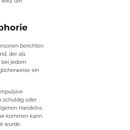
 wird, um
phorie
ersonen berichten
d, der als
 bei jedem
licherweise ein
impulsive
h schuldig oder
 eigenen Handelns
Reue kommen kann,
t wurde.