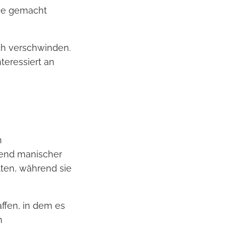
äge gemacht
ch verschwinden.
teressiert an
n
end manischer
ten, während sie
ffen, in dem es
n