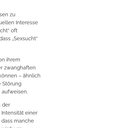
sen zu
uellen Interesse
ht“ oft
 dass „Sexsucht“
on ihrem
ner zwanghaften
 können – ähnlich
e Störung
 aufweisen.
m der
Intensität einer
, dass manche