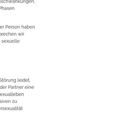
tsschwankungen,
 Phasen
ner Person haben
sprechen wir
 sexuelle
Störung leidet,
 der Partner eine
Sexualleben
siven zu
sexualität