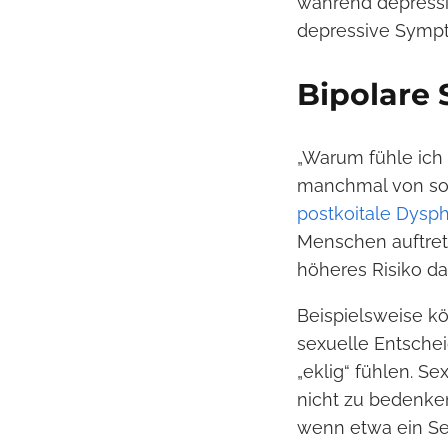
während depressi
depressive Sympto
Bipolare 
„Warum fühle ich
manchmal von sol
postkoitale Dysph
Menschen auftret
höheres Risiko daf
Beispielsweise kö
sexuelle Entschei
„eklig“ fühlen. S
nicht zu bedenken
wenn etwa ein Se