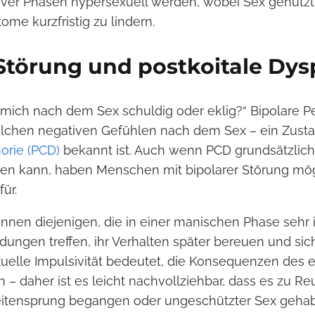
ver Phasen hypersexuell werden, wobei Sex genutzt
me kurzfristig zu lindern.
Störung und postkoitale Dys
 mich nach dem Sex schuldig oder eklig?“ Bipolare P
chen negativen Gefühlen nach dem Sex – ein Zustan
orie (PCD)
bekannt ist. Auch wenn PCD grundsätzlich
en kann, haben Menschen mit bipolarer Störung mög
ür.
nnen diejenigen, die in einer manischen Phase sehr 
dungen treffen, ihr Verhalten später bereuen und sic
exuelle Impulsivität bedeutet, die Konsequenzen des
 – daher ist es leicht nachvollziehbar, dass es zu 
itensprung begangen oder ungeschützter Sex gehab