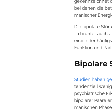
gekennzeichnet d
bei denen die be
manischer Energi
Die bipolare Stö
– darunter auch a
einige der häufig
Funktion und Part
Bipolare 
Studien haben ge
tendenziell wenig
psychiatrische Er
bipolarer Paare 
manischen Phasen