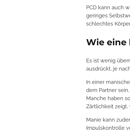
PCD kann auch wä
geringes Selbstwe
schlechtes Körper
Wie eine 
Es ist wenig über
ausdrückt, je nac
In einer manisch
dem Partner sein
Manche haben soga
Zärtlichkeit zeig
Manie kann zudem
Impulskontrolle v