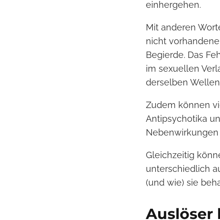
einhergehen.
Mit anderen Worte
nicht vorhandener
Begierde. Das Fe
im sexuellen Verl
derselben Wellen
Zudem können vie
Antipsychotika u
Nebenwirkungen s
Gleichzeitig kön
unterschiedlich a
(und wie) sie beh
Auslöser 