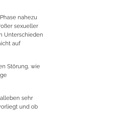
n Phase nahezu
roßer sexueller
en Unterschieden
icht auf
n Störung, wie
ige
alleben sehr
vorliegt und ob