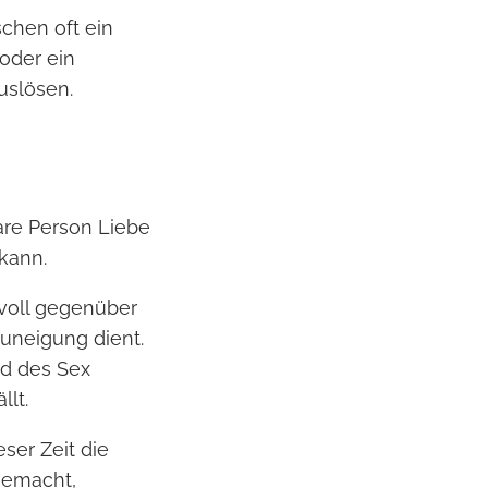
chen oft ein
oder ein
uslösen.
lare Person Liebe
kann.
evoll gegenüber
uneigung dient.
nd des Sex
llt.
ser Zeit die
gemacht,