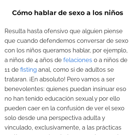
Cómo hablar de sexo a los niños
Resulta hasta ofensivo que alguien piense
que cuando defendemos conversar de sexo
con los niños queramos hablar, por ejemplo,
a niños de 4 años de
felaciones
o a niños de
11 de
fisting
anal, como si de adultos se
trataran. ¡En absoluto! Pero vamos a ser
benevolentes: quienes puedan insinuar eso
no han tenido educación sexual y por ello
pueden caer en la confusión de ver el sexo
solo desde una perspectiva adulta y
vinculado, exclusivamente, a las prácticas