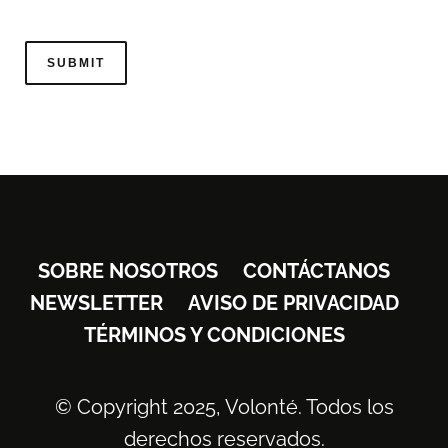
SOBRE NOSOTROS
CONTÁCTANOS
NEWSLETTER
AVISO DE PRIVACIDAD
TÉRMINOS Y CONDICIONES
© Copyright 2025, Volonté. Todos los
derechos reservados.