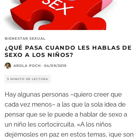
BIENESTAR SEXUAL
¿QUÉ PASA CUANDO LES HABLAS DE
SEXO A LOS NIÑOS?
AROLA POCH
·
04/09/2019
5 MINUTO DE LECTURA
Hay algunas personas –quiero creer que
cada vez menos– a las que la sola idea de
pensar que se le puede a hablar de sexo a
un niño les cortocircuita. «A los niños
dejémosles en paz en estos temas, ¡que son