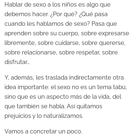
Hablar de sexo a los niños es algo que
debemos hacer. ¿Por qué? ¿Qué pasa
cuando les hablamos de sexo? Pasa que
aprenden sobre su cuerpo, sobre expresarse
libremente, sobre cuidarse, sobre quererse,
sobre relacionarse, sobre respetar, sobre
disfrutar…
Y, además, les traslada indirectamente otra
idea importante: el sexo no es un tema tabú,
sino que es un aspecto más de la vida, del
que también se habla. Así quitamos
prejuicios y lo naturalizamos.
Vamos a concretar un poco.