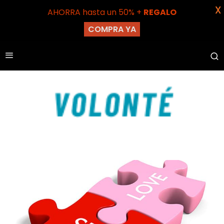
X
AHORRA hasta un 50% +
REGALO
COMPRA YA