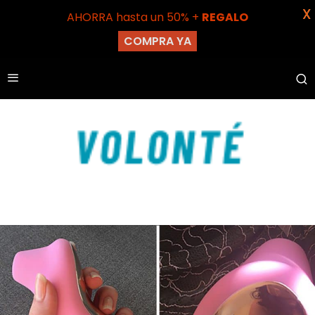
X
AHORRA hasta un 50% +
REGALO
COMPRA YA