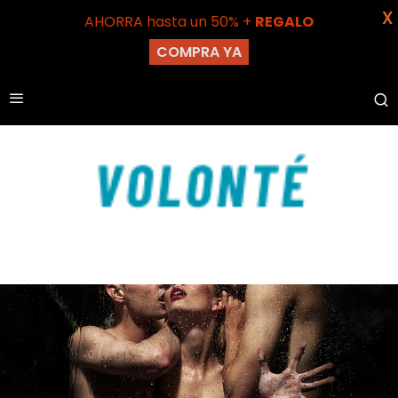
X
AHORRA hasta un 50% +
REGALO
COMPRA YA