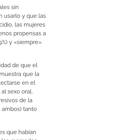
les sin
 usarlo y que las
cidio, las mujeres
enos propensas a
.9%) y «siempre»
idad de que el
 muestra que la
ectarse en el
al sexo oral,
resivos de la
 ambos) tanto
es que habían