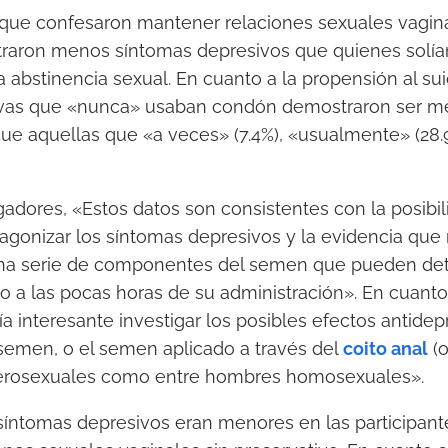
 que confesaron mantener relaciones sexuales vagina
raron menos síntomas depresivos que quienes solían
 abstinencia sexual. En cuanto a la propensión al sui
ivas que «nunca» usaban condón demostraron ser m
 que aquellas que «a veces» (7.4%), «usualmente» (28
gadores, «Estos datos son consistentes con la posibil
gonizar los síntomas depresivos y la evidencia que
na serie de componentes del semen que pueden det
o a las pocas horas de su administración». En cuanto 
a interesante investigar los posibles efectos antidep
 semen, o el semen aplicado a través del
coito anal
(o
terosexuales como entre hombres homosexuales».
síntomas depresivos eran menores en las participant