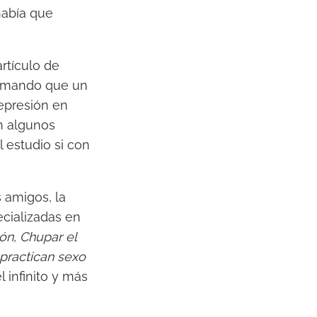
había que
artículo de
irmando que un
epresión en
an algunos
l estudio si con
s amigos, la
cializadas en
ón, Chupar el
 practican sexo
l infinito y más