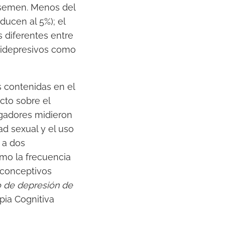
l semen. Menos del
ucen al 5%); el
 diferentes entre
tidepresivos como
as contenidas en el
cto sobre el
igadores midieron
ad sexual y el uso
 a dos
mo la frecuencia
iconceptivos
io de depresión de
apia Cognitiva