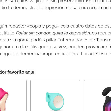
nes sexuales vaginales sin preservativo. En cuanto 
dio lo demuestre, la depresión no se cura ni con un
lgún redactor «copia y pega» coja cuatro datos de est
l título
Follar sin condón quita la depresión
, os recue
o oral) sin goma podéis pillar Enfermedades de Transm
onorrea o la sífilis que, a su vez, pueden provocar ot
ceguera, demencia, impotencia o infertilidad. Y esto 
dor favorito aquí: