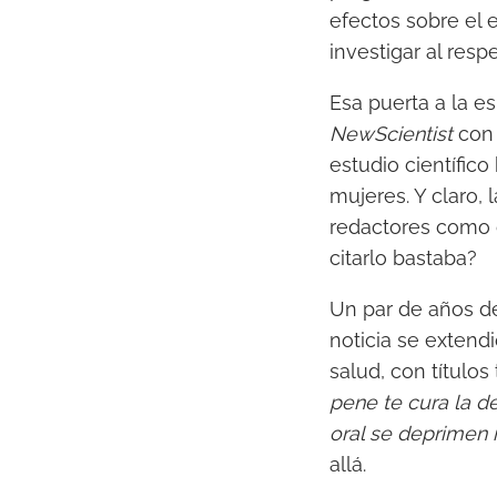
efectos sobre el 
investigar al resp
Esa puerta a la es
NewScientist
con 
estudio científic
mujeres. Y claro,
redactores como c
citarlo bastaba?
Un par de años des
noticia se extend
salud, con título
pene te cura la d
oral se deprimen 
allá.