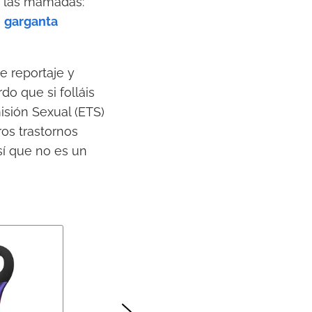
a las mamadas:
a
garganta
e reportaje y
rdo que si folláis
isión Sexual (ETS)
ros trastornos
sí que no es un