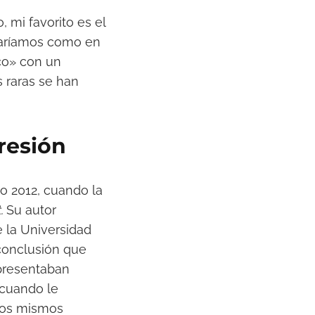
 mi favorito es el
staríamos como en
ico» con un
s raras se han
resión
ño 2012, cuando la
t.
Su autor
 la Universidad
 conclusión que
 presentaban
 cuando le
los mismos