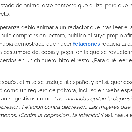
estado de ánimo, este contestó que quizá, pero que 
ecto.
peranza debió animar a un redactor que, tras leer el 
nula comprensión lectora, publicó el suyo propio af
o había demostrado que hacer
felaciones
reducía la d
 la costumbre del copia y pega, en la que se revuelc
erdos en un chiquero, hizo el resto. ¿Para qué leer e
pués, el mito se tradujo al español y ahí sí, querido
ió como un reguero de pólvora, incluso en webs espe
s tan sugestivos como:
Las mamadas quitan la depresi
epresión, Felación contra depresión, Las mujeres que
menos, ¡Contra la depresión… la felación!
Y así, hasta e