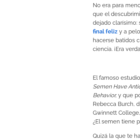
No era para menos
que el descubrimie
dejado clarísimo:
final feliz
y a pelo
hacerse batidos c
ciencia. ¡Era verd
El famoso estudio
Semen Have Antid
Behavior,
y que po
Rebecca Burch, de
Gwinnett College,
¿El semen tiene 
Quizá la que te h