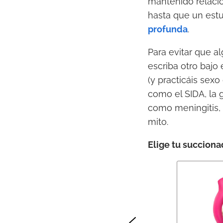
mantenido relacio
hasta que un estu
profunda
.
Para evitar que a
escriba otro bajo e
(y practicáis sex
como el SIDA, la g
como meningitis, 
mito.
Elige tu succiona