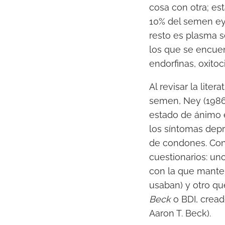
cosa con otra; es
10% del semen ey
resto es plasma s
los que se encue
endorfinas, oxitoc
Al revisar la lite
semen, Ney (1986)
estado de ánimo e
los síntomas depre
de condones. Conc
cuestionarios: u
con la que manten
usaban) y otro qu
Beck
o BDI, creado
Aaron T. Beck).