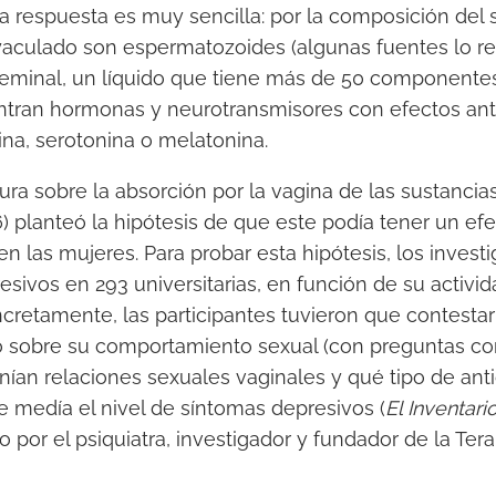
ta respuesta es muy sencilla: por la composición de
aculado son espermatozoides (algunas fuentes lo red
eminal, un líquido que tiene más de 50 componentes
ntran hormonas y neurotransmisores con efectos an
ina, serotonina o melatonina.
ratura sobre la absorción por la vagina de las sustanci
 planteó la hipótesis de que este podía tener un efe
n las mujeres. Para probar esta hipótesis, los invest
sivos en 293 universitarias, en función de su activid
retamente, las participantes tuvieron que contestar
no sobre su comportamiento sexual (con preguntas co
ían relaciones sexuales vaginales y qué tipo de ant
e medía el nivel de síntomas depresivos (
El Inventar
 por el psiquiatra, investigador y fundador de la Ter