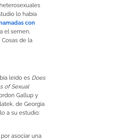
 heterosexuales
studio lo había
mamadas con
ra el semen,
. Cosas de la
bía leído es
Does
s of Sexual
Gordon Gallup y
latek, de Georgia
lo a su estudio:
 por asociar una