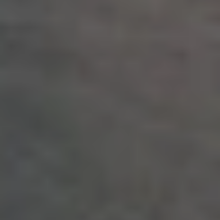
La tecnología Infinite Loop™, inspirada
en el símbolo del infinito, combina un
movimiento elíptico con la punta suave
y flexible para ofrecerte una
estimulación sin igual y con absoluta
precisión en el clítoris y cualquier zona
erógena externa.