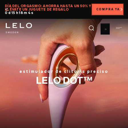
Pasar
DÍA DEL ORGASMO: AHORRA HASTA UN 50% Y
E
LLÉVATE UN JUGUETE DE REGALO
COMPRA YA
al
0 d 15 h 18 m 3 s
contenido
principal
estimulador de clítoris preciso
LELO DOT™