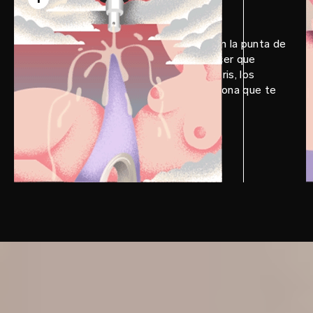
Aplica LELO Personal Moisturizer en la punta de
tu LELO DOT™ y en la zona de placer que
desees estimular. Puede ser el clítoris, los
pezones, el cuello o cualquier otra zona que te
ponga a cien.