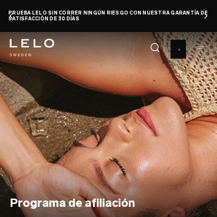
Pasar
PRUEBA LELO SIN CORRER NINGÚN RIESGO CON NUESTRA GARANTÍA DE
al
SATISFACCIÓN DE 30 DÍAS
contenido
principal
Programa de afiliación