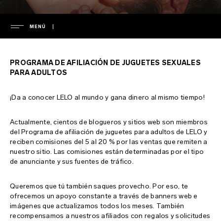
MENÚ
EMPRESA
PROGRAMA DE AFILIACIÓN DE JUGUETES SEXUALES
dirección
PARA ADULTOS
ASISTENCIA
prensa
¡Da a conocer LELO al mundo y gana dinero al mismo tiempo!
notas de prensa
garantía
PREGUNTAS FRECUENTES
Actualmente, cientos de blogueros y sitios web son miembros
política de privacidad
garantía extendida
del Programa de afiliación de juguetes para adultos de LELO y
política de cookies
envío
preguntas frecuentes generales
reciben comisiones del 5 al 20 % por las ventas que remiten a
nuestro sitio. Las comisiones están determinadas por el tipo
ENVIRONMENTAL LABELS
términos y condiciones
servicio de asistencia
preguntas frecuentes sobre compras
de anunciante y sus fuentes de tráfico.
medio ambiente
descargar manuales
preguntas frecuentes sobre productos
France
Queremos que tú también saques provecho. Por eso, te
propiedad intelectual
regulatory compliance
Italy
ofrecemos un apoyo constante a través de banners web e
imágenes que actualizamos todos los meses. También
cargadores y mando a distancia
recompensamos a nuestros afiliados con regalos y solicitudes