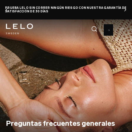
Pasar
PRUEBA LELO SIN CORRER NINGÚN RIESGO CON NUESTRA GARANTÍA DE
al
SATISFACCIÓN DE 30 DÍAS
contenido
principal
Preguntas frecuentes generales