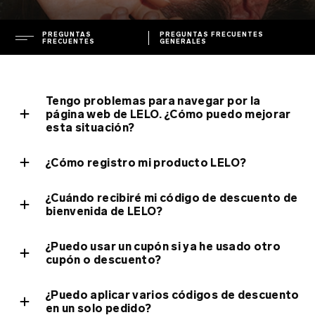
PREGUNTAS
PREGUNTAS FRECUENTES
FRECUENTES
GENERALES
EMPRESA
Tengo problemas para navegar por la
dirección
página web de LELO. ¿Cómo puedo mejorar
ASISTENCIA
esta situación?
prensa
notas de prensa
garantía
¿Cómo registro mi producto LELO?
PREGUNTAS FRECUENTES
política de privacidad
garantía extendida
¿Cuándo recibiré mi código de descuento de
política de cookies
envío
preguntas frecuentes generales
bienvenida de LELO?
ENVIRONMENTAL LABELS
términos y condiciones
servicio de asistencia
preguntas frecuentes sobre compras
¿Puedo usar un cupón si ya he usado otro
medio ambiente
descargar manuales
preguntas frecuentes sobre productos
France
cupón o descuento?
propiedad intelectual
regulatory compliance
Italy
¿Puedo aplicar varios códigos de descuento
cargadores y mando a distancia
en un solo pedido?