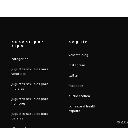
buscar por
seguir
tipo
volonté blog
categorías
instagram
juguetes sexuales más
vendidos
twitter
juguetes sexuales para
facebook
mujeres
audio erotica
juguetes sexuales para
hombres
our sexual health
experts
juguetes sexuales para
parejas
© 2003-