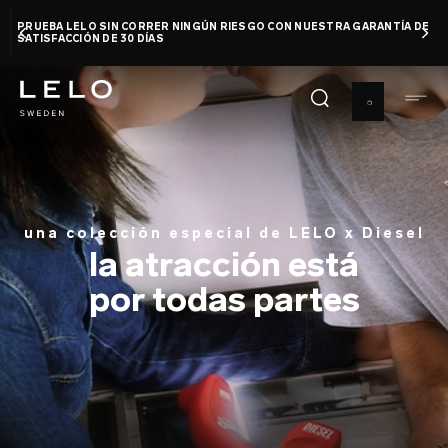
Pasar
PRUEBA LELO SIN CORRER NINGÚN RIESGO CON NUESTRA GARANTÍA DE
al
SATISFACCIÓN DE 30 DÍAS
contenido
principal
una colección especial de LELO x Diesel
la atracción está
por todas partes