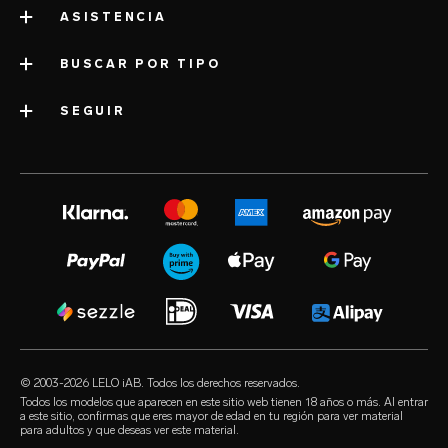
ASISTENCIA
acerca de LELO
impressum
BUSCAR POR TIPO
servicio de asistencia
información sobre la empresa
envío
SEGUIR
categorías
premios de la industria
garantía de LELO
juguetes sexuales más vendidos
volonté blog
prensa
garantía extendida
juguetes sexuales para mujeres
instagram
empleo
satisfaction guarantee
juguetes sexuales para hombres
twitter
política de privacidad
regulatory compliance
juguetes sexuales para parejas
facebook
política de cookies
preguntas frecuentes generales
kits de placer
audio erotica
términos y condiciones
preguntas frecuentes sobre compras
juguetes sexuales de lujo
our sexual health experts
programa de afiliación
preguntas frecuentes sobre productos
lubricantes
los minoristas
© 2003-2026 LELO iAB. Todos los derechos reservados.
environmental labels
accesorios sexuales
Todos los modelos que aparecen en este sitio web tienen 18 años o más. Al entrar
a este sitio, confirmas que eres mayor de edad en tu región para ver material
mantener el contacto
para adultos y que deseas ver este material.
condones