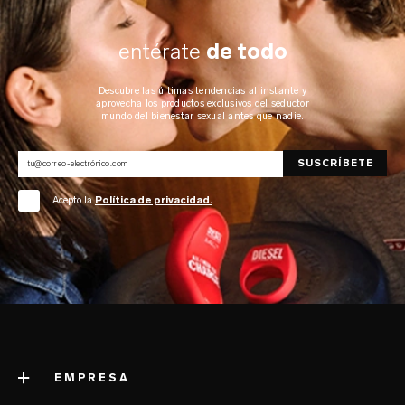
entérate
de todo
Descubre las últimas tendencias al instante y
aprovecha los productos exclusivos del seductor
mundo del bienestar sexual antes que nadie.
Acepto la
Política de privacidad.
EMPRESA