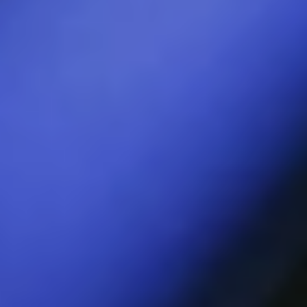
Gracias a la tecnología patentada
WaveMotion™ de LELO, la punta
moldeada de SORAYA Wave™ te
sorprende con un masaje de dedos
como ningún otro vibrador y alcanza tu
punto G con facilidad.