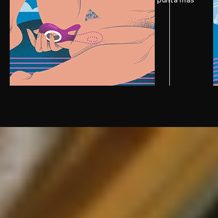
pequeña toque tu clítoris.