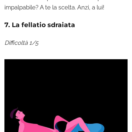
impalpabile? A te la scelta. Anzi, a lui!
7. La fellatio sdraiata
Difficoltà 1/5