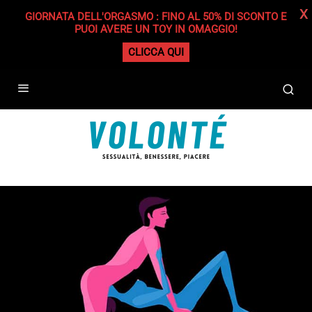
X
GIORNATA DELL'ORGASMO : FINO AL 50% DI SCONTO E
PUOI AVERE UN TOY IN OMAGGIO!
CLICCA QUI