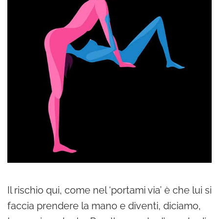
Il rischio qui, come nel ‘portami via’ è che lui si
faccia prendere la mano e diventi, diciamo,