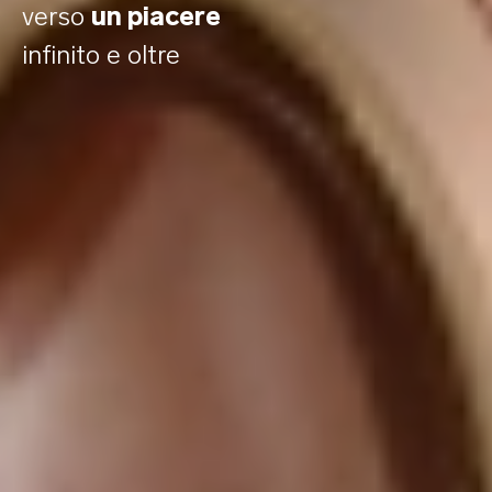
verso
un piacere
La tecnologia brevettata Cruise
infinito e oltre
Control™ rende costanti le sue
pulsazioni uniche durante l'uso, per cui
quando viene premuto con forza
contro il corpo, è in grado di
sprigionare una potenza extra. La
tecnologia Infinite Loop™ introduce
l'oscillazione ellittica per offrire un
nuovo tipo di stimolazione con
incredibile potenza e ritmo costante.