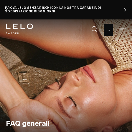
Salta
PROVA LELO SENZA RISCHI CON LA NOSTRA GARANZIA DI
al
SODDISFAZIONE DI 30 GIORNI
contenuto
principale
FAQ generali