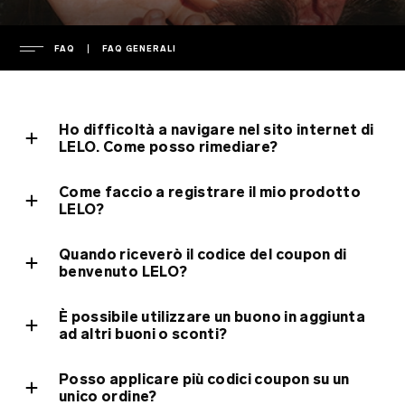
FAQ
FAQ GENERALI
AZIENDA
Ho difficoltà a navigare nel sito internet di
leadership
LELO. Come posso rimediare?
ASSISTENZA
area stampa
Come faccio a registrare il mio prodotto
comunicati stampa
garanzia
LELO?
FAQ
informativa sulla privacy
estensione di garanzia
Quando riceverò il codice del coupon di
informativa sui cookie
spedizione
FAQ generali
benvenuto LELO?
ETICHETTE AMBIENTALI
termini di utilizzo
contatta l'assistenza
FAQ sugli acquisti
È possibile utilizzare un buono in aggiunta
ambiente
scarica i manuali
FAQ sui prodotti
France
ad altri buoni o sconti?
proprietà intellettuale
regulatory compliance
Italy
Posso applicare più codici coupon su un
caricabatteria e telecomando
unico ordine?