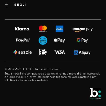
spedizione
SEGUI
categorie
premi del settore
garanzia LELO
sex toy più venduti
volonté blog
area stampa
estensione di garanzia
sex toy per donne
instagram
carriere
satisfaction guarantee
sex toy per uomini
twitter
informativa sulla privacy
regulatory compliance
sex toy per coppie
facebook
informativa sui cookie
FAQ generali
le love box di LELO
audio erotica
termini di utilizzo
FAQ sugli acquisti
sex toy di lusso
our sexual health experts
programma di affiliazione
FAQ sui prodotti
lubrificanti
i rivenditori
© 2003-2026 LELO iAB. Tutti i diritti riservati.
environmental labels
accessori sessuali
Tutti i modelli che compaiono su questo sito hanno almeno 18 anni. Accedendo
a questo sito giuri di avere l'età legale nella tua zona per vedere materiale per
rimaniamo in contatto
adulti e di voler vedere tale materiale.
preservativi
store locator
selezioni queer
sconto studenti
LELO Originals