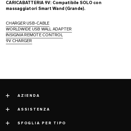
CARICABATTERIA 9V: Compatibile SOLO con
mappa del sito
massaggiatori Smart Wand (Grande).
CHARGER USB-CABLE
WORLDWIDE USB WALL ADAPTER
INSIGNIA REMOTE CONTROL
9V CHARGER
AZIENDA
ASSISTENZA
a proposito di LELO
impressum
SFOGLIA PER TIPO
contatta l'assistenza
informazioni aziendali