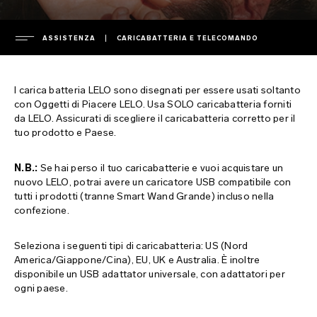
ASSISTENZA
CARICABATTERIA E TELECOMANDO
AZIENDA
I carica batteria LELO sono disegnati per essere usati soltanto
leadership
con Oggetti di Piacere LELO. Usa SOLO caricabatteria forniti
da LELO. Assicurati di scegliere il caricabatteria corretto per il
ASSISTENZA
area stampa
tuo prodotto e Paese.
comunicati stampa
garanzia
N.B.:
Se hai perso il tuo caricabatterie e vuoi acquistare un
FAQ
informativa sulla privacy
estensione di garanzia
nuovo LELO, potrai avere un caricatore USB compatibile con
tutti i prodotti (tranne Smart Wand Grande) incluso nella
informativa sui cookie
spedizione
FAQ generali
confezione.
ETICHETTE AMBIENTALI
termini di utilizzo
contatta l'assistenza
FAQ sugli acquisti
Seleziona i seguenti tipi di caricabatteria: US (Nord
ambiente
scarica i manuali
FAQ sui prodotti
France
America/Giappone/Cina), EU, UK e Australia. È inoltre
disponibile un USB adattator universale, con adattatori per
proprietà intellettuale
regulatory compliance
Italy
ogni paese.
caricabatteria e telecomando