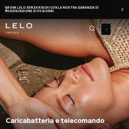
Salta
PROVA LELO SENZA RISCHI CON LA NOSTRA GARANZIA DI
al
SODDISFAZIONE DI 30 GIORNI
contenuto
principale
Caricabatteria e telecomando