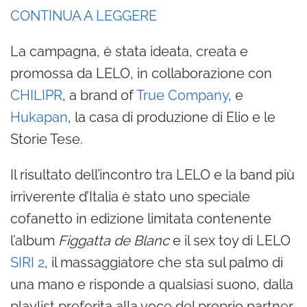
CONTINUA A LEGGERE
La campagna, è stata ideata, creata e
promossa da LELO, in collaborazione con
CHILIPR
, a brand of
True Company
, e
Hukapan
, la casa di produzione di Elio e le
Storie Tese.
Il risultato dell’incontro tra LELO e la band più
irriverente d’Italia è stato uno speciale
cofanetto in edizione limitata contenente
l’album
Figgatta de Blanc
e il sex toy di LELO
SIRI 2
, il massaggiatore che sta sul palmo di
una mano e risponde a qualsiasi suono, dalla
playlist preferita alla voce del proprio partner.