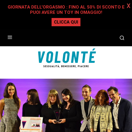
X
GIORNATA DELL'ORGASMO : FINO AL 50% DI SCONTO E
PUOI AVERE UN TOY IN OMAGGIO!
CLICCA QUI