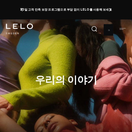
주
오르가즘 데이: 최대 50%까지 할인받고 무료 토이를 받
으세요
지금 구매하기
요
0 d 19 h 27 m 55 s
콘
텐
츠
로
건
너
뛰
기
우리의 이야기