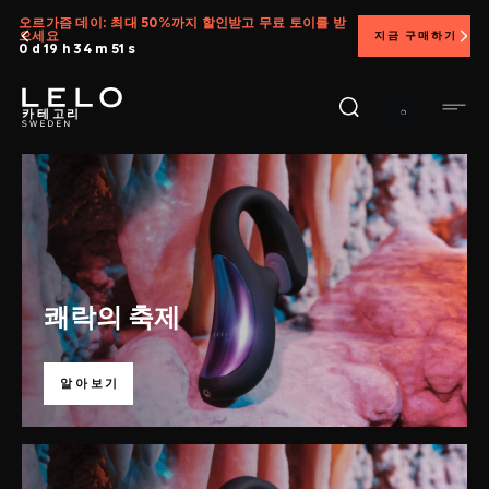
주
할인받고 무료 토이를 받
지금 구매하기
30일 고객 만족 보장 프로그램으로
요
콘
텐
카테고리
츠
로
건
너
뛰
기
쾌락의 축제
알아보기