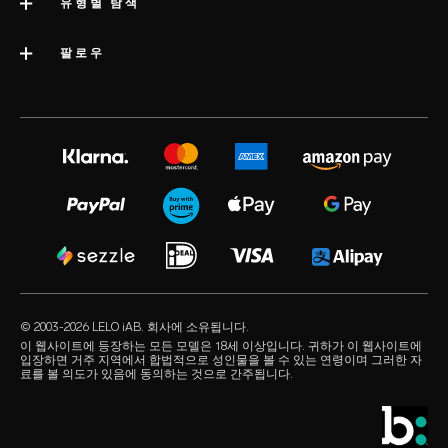
고객 지원
유형별 탐색
회사 정보
배송
카테고리
팔로우
우수 기업 상
LELO 보증
베스트셀러 섹스 토이
미디어정보
volonté blog
보증 연장
여성용 섹스 토이
LELO 채용
instagram
satisfaction guarantee
남성용 섹스 토이
개인정보 보호 정책
twitter
regulatory compliance
커플용 섹스 토이
쿠키 정책
facebook
일반 FAQ
묶음 상품
사용 약관
audio erotica
쇼핑 FAQ
럭셔리 섹스 토이
제휴 프로그램
our sexual health experts
제품 FAQ
수용성 러브젤
리테일러
© 2003-2026 LELO iAB. 회사에 소유됩니다.
environmental labels
섹스 액세서리
이 웹사이트에 등장하는 모든 모델은 18세 이상입니다. 귀하가 이 웹사이트에
입장하면 거주 지역에서 합법적으로 성인물을 볼 수 있는 연령이며 그러한 자
연락하기
료를 볼 의도가 있음에 동의하는 것으로 간주됩니다.
콘돔
스토어 찾기
퀴어 픽
학생 할인