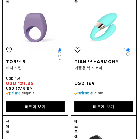
품
품
Color
Colo
Color
Colo
Color
TOR™ 3
TIANI™ HARMONY
페니스 링
커플용 섹스 토이
USD 131.82
USD 169
빠르게 보기
빠르게 보기
Go to the
IDA™ Wave
page
Go to the
F1S™
신
베
제
스
품
트
셀