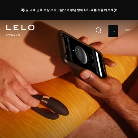
주
오르가즘 데이: 최대 50%까지 할인받고 무료 토이를 받
으세요
지금 구매하기
요
1 d 0 h 41 m 56 s
콘
텐
츠
로
건
너
뛰
기