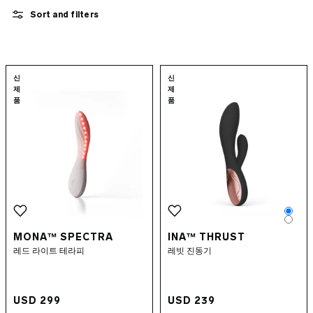
묶음 상품
Sort and filters
앱 제어 섹스토이
보충제
수용성 러브젤
Go to the
MONA™ Spectra
page
Go to the
INA™ 
신
신
섹스 액세서리
제
제
INTIMINA BY LELO
품
품
럭셔리 섹스 토이
LELO MAKEUP™
콘돔
퀴어 픽
Colo
Colo
MONA™ SPECTRA
INA™ THRUST
레드 라이트 테라피
레빗 진동기
USD 299
USD 239