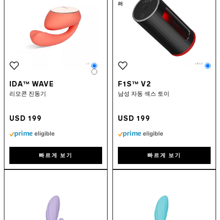
러
Color
Co
Color
IDA™ WAVE
F1S™ V2
리모콘 진동기
남성 자동 섹스 토이
USD 199
USD 199
빠르게 보기
빠르게 보기
Go to the
INA™ Twist
page
Go to the
MONA