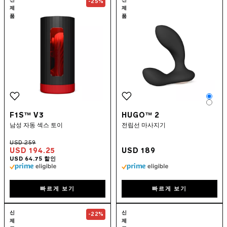
신
신
-25%
제
제
품
품
Colo
Colo
F1S™ V3
HUGO™ 2
남성 자동 섹스 토이
전립선 마사지기
USD 194.25
USD 189
빠르게 보기
빠르게 보기
Go to the
TOR™ 3
page
Go to the
TIAN
신
신
-22%
제
제