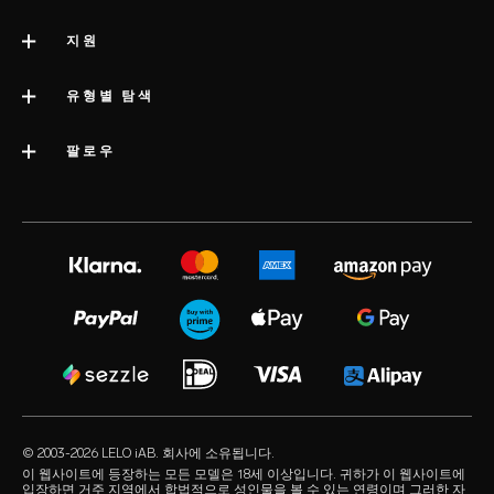
LELO 소개
지원
impressum
고객 지원
유형별 탐색
회사 정보
배송
카테고리
팔로우
우수 기업 상
LELO 보증
베스트셀러 섹스 토이
미디어정보
volonté blog
보증 연장
여성용 섹스 토이
LELO 채용
instagram
satisfaction guarantee
남성용 섹스 토이
개인정보 보호 정책
twitter
regulatory compliance
커플용 섹스 토이
쿠키 정책
facebook
일반 FAQ
묶음 상품
사용 약관
audio erotica
쇼핑 FAQ
럭셔리 섹스 토이
제휴 프로그램
our sexual health experts
제품 FAQ
수용성 러브젤
리테일러
© 2003-2026 LELO iAB. 회사에 소유됩니다.
environmental labels
섹스 액세서리
이 웹사이트에 등장하는 모든 모델은 18세 이상입니다. 귀하가 이 웹사이트에
입장하면 거주 지역에서 합법적으로 성인물을 볼 수 있는 연령이며 그러한 자
연락하기