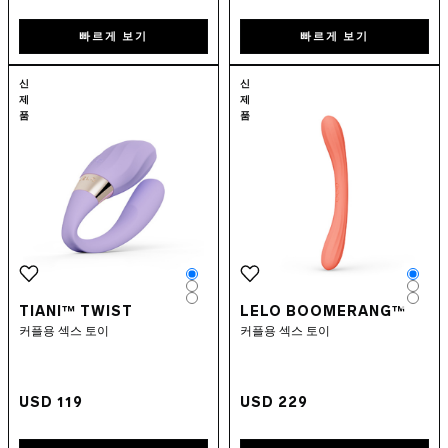
빠르게 보기
빠르게 보기
Go to the
TIANI™ Twist
page
Go to the
LEL
신
신
제
제
품
품
Color
Colo
Color
Colo
Color
Colo
TIANI™ TWIST
LELO BOOMERANG™
커플용 섹스 토이
커플용 섹스 토이
USD 119
USD 229