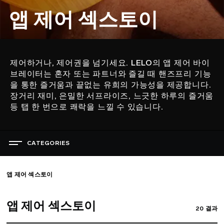
앱 제어 섹스토이
제어하거나, 제어권을 넘기세요. LELO의 앱 제어 바이
설
브레이터는 혼자 또는 파트너와 즐길 때 핸즈프리 기능
명
을 통한 즐거움과 끝없는 유희의 가능성을 제공합니다.
장거리 재미, 은밀한 서프라이즈, 느긋한 하루의 즐거움
등 탭 한 번으로 쾌락을 느낄 수 있습니다.
CATEGORIES
쾌락의 축제
베스트셀러 섹스 토이
앱 제어 섹스토이
여성용 섹스 토이
남성용 섹스 토이
앱 제어 섹스토이
커플용 섹스 토이
20
결과
신규 섹스 토이