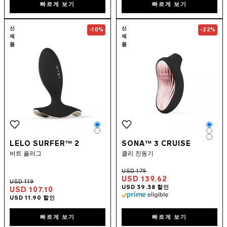
빠르게 보기
빠르게 보기
Go to the
LELO SURFER™ 2
page
Go to the
SONA
신
신
-10%
-22%
제
제
품
품
Color
Colo
Color
Colo
Colo
LELO SURFER™ 2
SONA™ 3 CRUISE
버트 플러그
클리 진동기
USD 139.62
USD 107.10
빠르게 보기
빠르게 보기